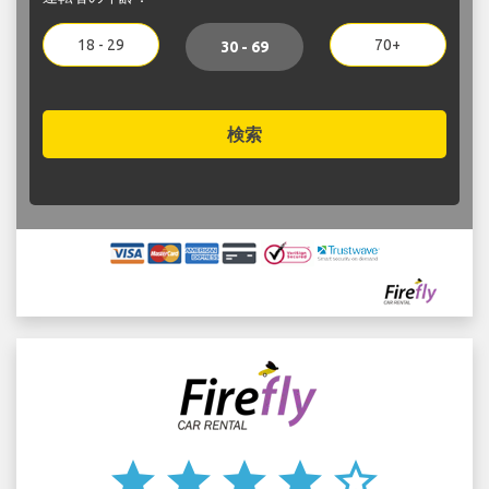
18 - 29
70+
30 - 69
検索
star
star
star
star
star_border