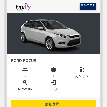
コンパクト
FORD FOCUS
group
business_center
local_gas_station
5
3
ガソリン
miscellaneous_services
login
Automatic
3 ドア
詳細表示...