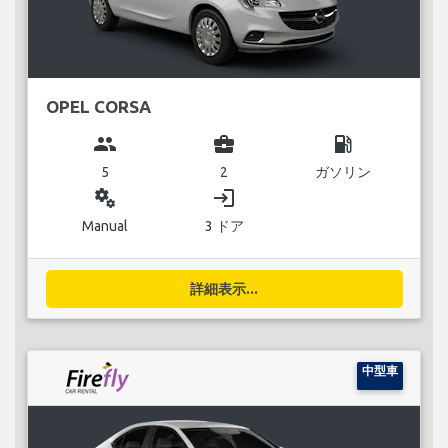
OPEL CORSA
group
business_center
local_gas_station
5
2
ガソリン
miscellaneous_services
login
Manual
3 ドア
詳細表示...
中型車