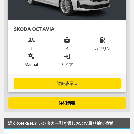
SKODA OCTAVIA
group
business_center
local_gas_station
5
4
ガソリン
miscellaneous_services
login
Manual
5 ドア
詳細表示...
詳細情報
近くのFIREFLY レンタカー引き渡しおよび乗り捨て位置