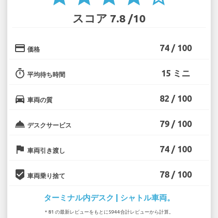
スコア 7.8 /10
credit_card
74 / 100
価格
timer
15 ミニ
平均待ち時間
directions_car
82 / 100
車両の質
room_service
79 / 100
デスクサービス
flag
74 / 100
車両引き渡し
beenhere
78 / 100
車両乗り捨て
ターミナル内デスク | シャトル車両。
* 81 の最新レビューをもとに5944合計レビューから計算。