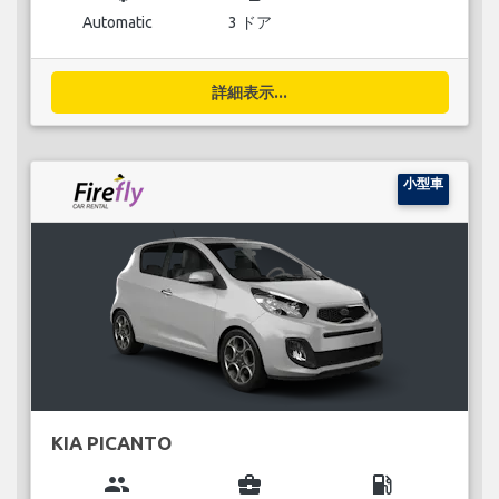
Automatic
3 ドア
詳細表示...
小型車
KIA PICANTO
group
business_center
local_gas_station