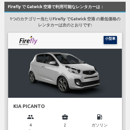
Firefly で Gatwick 空港で利用可能なレンタカーは：
1つのカテゴリー当たりFirefly でGatwick 空港 の最低価格の
レンタカーは次のとおりです:
小型車
KIA PICANTO
group
business_center
local_gas_station
4
2
ガソリン