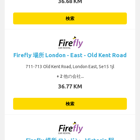
36.68 KM
検索
Firefly 場所 London - East - Old Kent Road
711-713 Old Kent Road, London East, Se15 1jl
+ 2 他の会社...
36.77 KM
検索