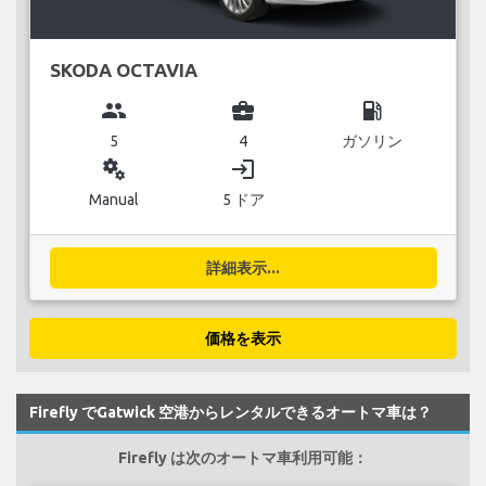
SKODA OCTAVIA
group
business_center
local_gas_station
5
4
ガソリン
miscellaneous_services
login
Manual
5 ドア
詳細表示...
価格を表示
Firefly でGatwick 空港からレンタルできるオートマ車は？
Firefly は次のオートマ車利用可能：