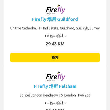
Firefly 場所 Guildford
Unit 1e Cathedral Hill Ind Estate, Guildford, Gu2 7yb, Surrey
+ 6 他の会社...
29.43 KM
検索
Firefly 場所 Feltham
Sofitel London Heathrow T5, London, Tw6 2gd
+ 5 他の会社...