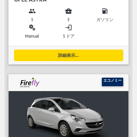
group
business_center
local_gas_station
5
3
ガソリン
miscellaneous_services
login
Manual
5 ドア
詳細表示...
エコノミー