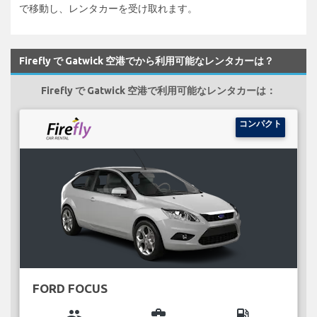
で移動し、レンタカーを受け取れます。
Firefly で Gatwick 空港でから利用可能なレンタカーは？
Firefly で Gatwick 空港で利用可能なレンタカーは：
コンパクト
FORD FOCUS
group
business_center
local_gas_station