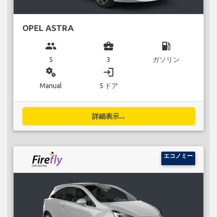
OPEL ASTRA
group
business_center
local_gas_station
5
3
ガソリン
miscellaneous_services
login
Manual
5 ドア
詳細表示...
エコノミー