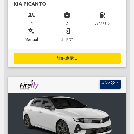
KIA PICANTO
group
business_center
local_gas_station
4
2
ガソリン
miscellaneous_services
login
Manual
3 ドア
詳細表示...
コンパクト