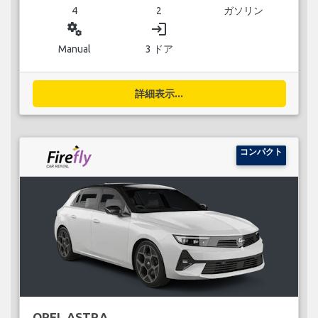
4
2
ガソリン
miscellaneous_services
login
Manual
3 ドア
詳細表示...
コンパクト
OPEL ASTRA