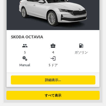
SKODA OCTAVIA
group
business_center
local_gas_station
5
4
ガソリン
miscellaneous_services
login
Manual
5 ドア
詳細表示...
すべて表示