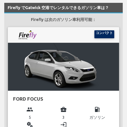
Firefly でGatwick 空港でレンタルできるガソリン車は？
Firefly は次のガソリン車利用可能：
コンパクト
FORD FOCUS
group
business_center
local_gas_station
5
3
ガソリン
miscellaneous_services
login