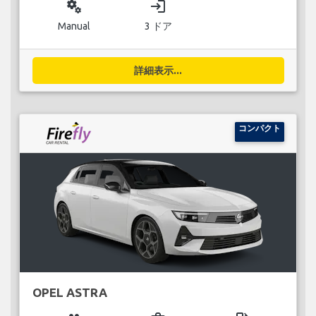
miscellaneous_services
login
Manual
3 ドア
詳細表示...
コンパクト
OPEL ASTRA