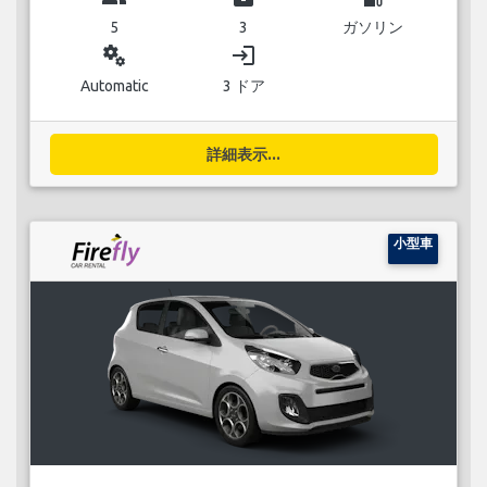
5
3
ガソリン
miscellaneous_services
login
Automatic
3 ドア
詳細表示...
小型車