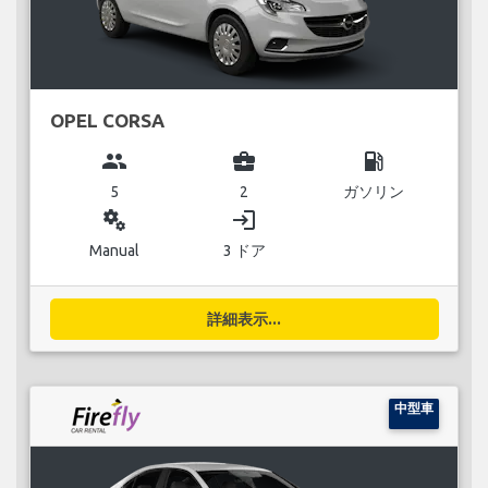
OPEL CORSA
group
business_center
local_gas_station
5
2
ガソリン
miscellaneous_services
login
Manual
3 ドア
詳細表示...
中型車