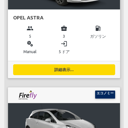
OPEL ASTRA
group
business_center
local_gas_station
5
3
ガソリン
miscellaneous_services
login
Manual
5 ドア
詳細表示...
エコノミー