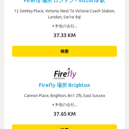
Firefly 場所 ロンドン - Victoria 駅
12 Semley Place, Victoria. Next To Victoria Coach Station,
London, Sw1w 9ql
+ 9 他の会社...
37.33 KM
検索
Firefly 場所 Brighton
Cannon Place, Brighton, Bn1 2fb, East Sussex
+ 9 他の会社...
37.65 KM