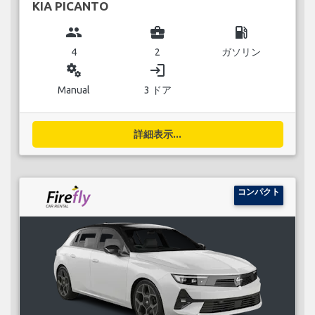
KIA PICANTO
group
business_center
local_gas_station
4
2
ガソリン
miscellaneous_services
login
Manual
3 ドア
詳細表示...
コンパクト