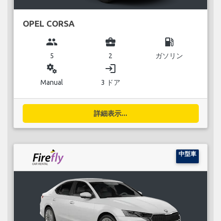
OPEL CORSA
group
business_center
local_gas_station
5
2
ガソリン
miscellaneous_services
login
Manual
3 ドア
詳細表示...
中型車