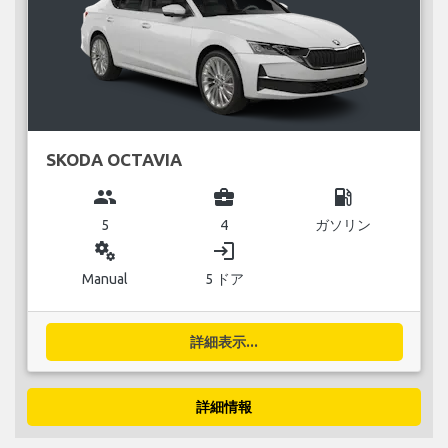
SKODA OCTAVIA
group
business_center
local_gas_station
5
4
ガソリン
miscellaneous_services
login
Manual
5 ドア
詳細表示...
詳細情報