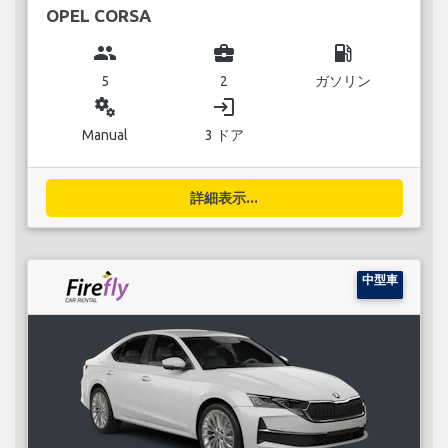
OPEL CORSA
group
business_center
local_gas_station
5
2
ガソリン
miscellaneous_services
login
Manual
3 ドア
詳細表示...
中型車