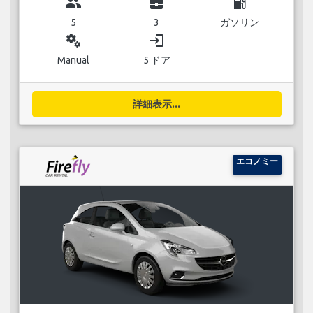
group
business_center
local_gas_station
5
3
ガソリン
miscellaneous_services
login
Manual
5 ドア
詳細表示...
エコノミー