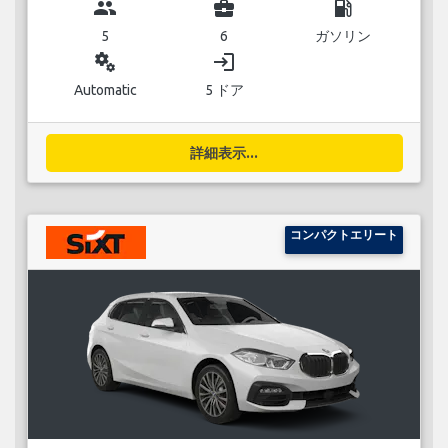
group
business_center
local_gas_station
5
6
ガソリン
miscellaneous_services
login
Automatic
5 ドア
詳細表示...
コンパクトエリート