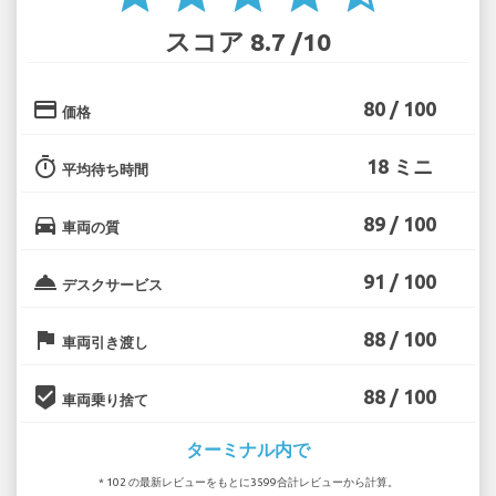
スコア 8.7 /10
credit_card
80 / 100
価格
timer
18 ミニ
平均待ち時間
directions_car
89 / 100
車両の質
room_service
91 / 100
デスクサービス
flag
88 / 100
車両引き渡し
beenhere
88 / 100
車両乗り捨て
ターミナル内で
* 102 の最新レビューをもとに3599合計レビューから計算。