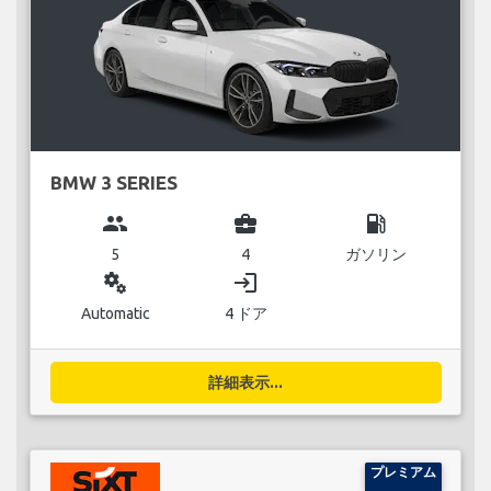
BMW 3 SERIES
group
business_center
local_gas_station
5
4
ガソリン
miscellaneous_services
login
Automatic
4 ドア
詳細表示...
プレミアム