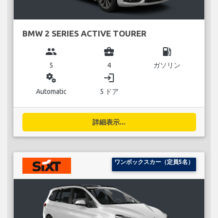
BMW 2 SERIES ACTIVE TOURER
group
business_center
local_gas_station
5
4
ガソリン
miscellaneous_services
login
Automatic
5 ドア
詳細表示...
ワンボックスカー（定員5名）