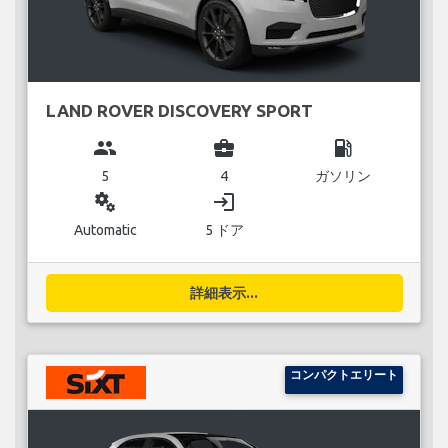
LAND ROVER DISCOVERY SPORT
group
business_center
local_gas_station
5
4
ガソリン
miscellaneous_services
login
Automatic
5 ドア
詳細表示...
コンパクトエリート