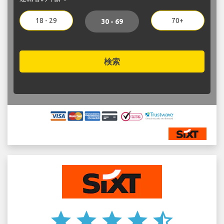
18 - 29
70+
30 - 69
検索
star
star
star
star
star_half