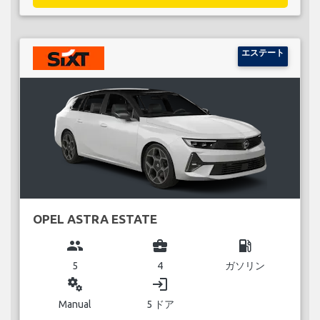
エステート
OPEL ASTRA ESTATE
group
business_center
local_gas_station
5
4
ガソリン
miscellaneous_services
login
Manual
5 ドア