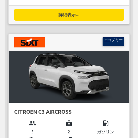
詳細表示...
エコノミー
CITROEN C3 AIRCROSS
group
business_center
local_gas_station
5
2
ガソリン