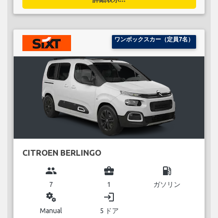
ワンボックスカー（定員7名）
CITROEN BERLINGO
group
business_center
local_gas_station
7
1
ガソリン
miscellaneous_services
login
Manual
5 ドア