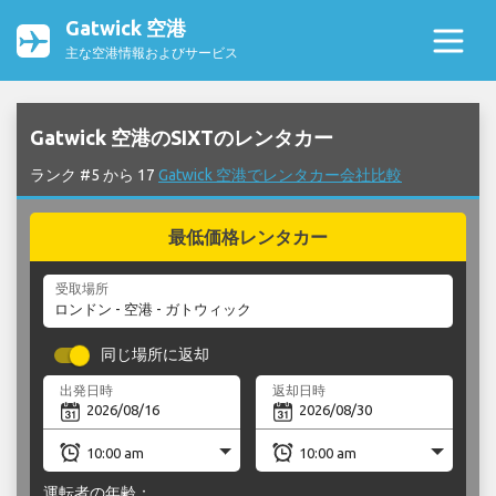
Gatwick 空港
主な空港情報およびサービス
Gatwick 空港のSIXTのレンタカー
ランク #5 から 17
Gatwick 空港でレンタカー会社比較
最低価格レンタカー
受取場所
同じ場所に返却
出発日時
返却日時
運転者の年齢：