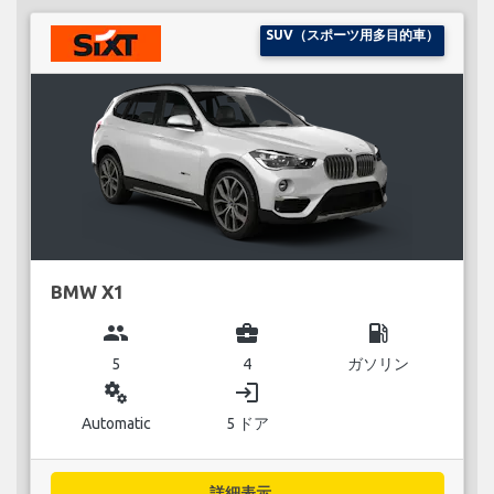
SUV（スポーツ用多目的車）
BMW X1
group
business_center
local_gas_station
5
4
ガソリン
miscellaneous_services
login
Automatic
5 ドア
詳細表示...