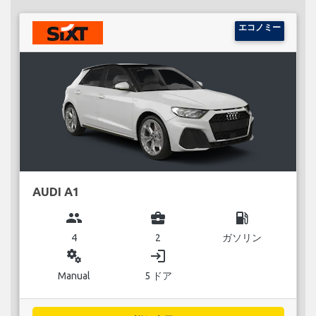
エコノミー
AUDI A1
group
business_center
local_gas_station
4
2
ガソリン
miscellaneous_services
login
Manual
5 ドア