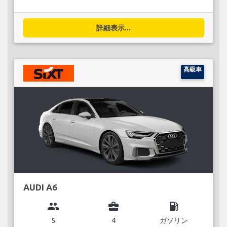
詳細表示...
高級車
AUDI A6
group
business_center
local_gas_station
5
4
ガソリン