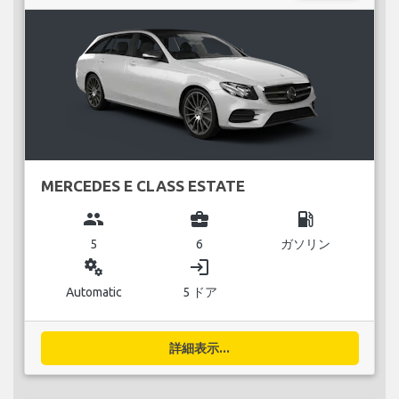
MERCEDES E CLASS ESTATE
group
business_center
local_gas_station
5
6
ガソリン
miscellaneous_services
login
Automatic
5 ドア
詳細表示...