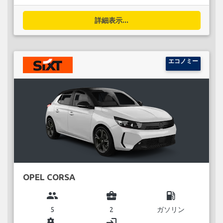
詳細表示...
エコノミー
OPEL CORSA
group
business_center
local_gas_station
5
2
ガソリン
miscellaneous_services
login