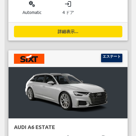
miscellaneous_services
login
Automatic
4 ドア
詳細表示...
エステート
AUDI A6 ESTATE