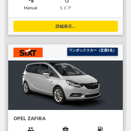
Manual
5 ドア
詳細表示...
ワンボックスカー（定員5名）
OPEL ZAFIRA
group
business_center
local_gas_station