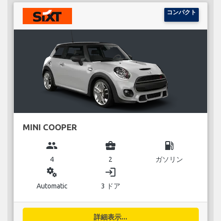
コンパクト
MINI COOPER
group
business_center
local_gas_station
4
2
ガソリン
miscellaneous_services
login
Automatic
3 ドア
詳細表示...