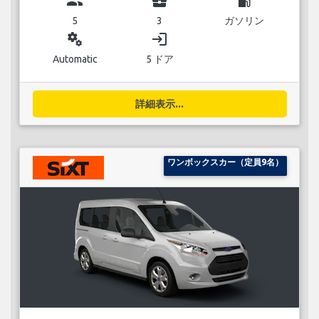
group
business_center
local_gas_station
5
3
ガソリン
miscellaneous_services
login
Automatic
5 ドア
詳細表示...
ワンボックスカー（定員9名）