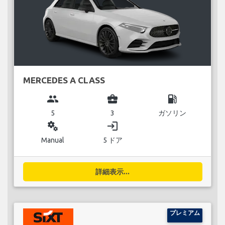
MERCEDES A CLASS
group
business_center
local_gas_station
5
3
ガソリン
miscellaneous_services
login
Manual
5 ドア
詳細表示...
プレミアム