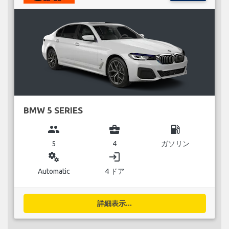
BMW 5 SERIES
group
business_center
local_gas_station
5
4
ガソリン
miscellaneous_services
login
Automatic
4 ドア
詳細表示...