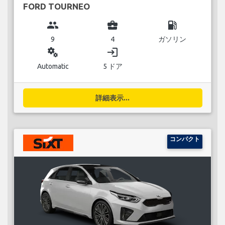
FORD TOURNEO
group
business_center
local_gas_station
9
4
ガソリン
miscellaneous_services
login
Automatic
5 ドア
詳細表示...
コンパクト