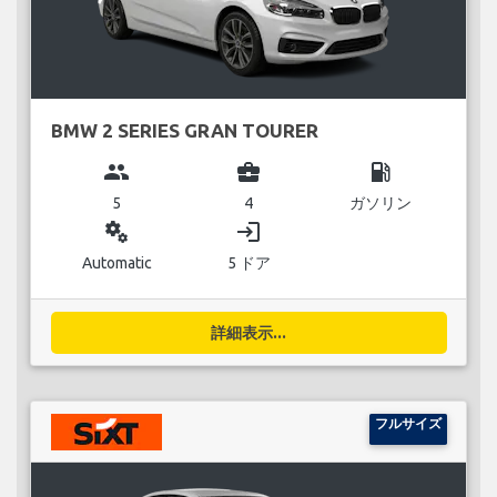
BMW 2 SERIES GRAN TOURER
group
business_center
local_gas_station
5
4
ガソリン
miscellaneous_services
login
Automatic
5 ドア
詳細表示...
フルサイズ