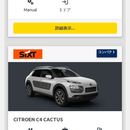
miscellaneous_services
login
Manual
5 ドア
詳細表示...
コンパクト
CITROEN C4 CACTUS