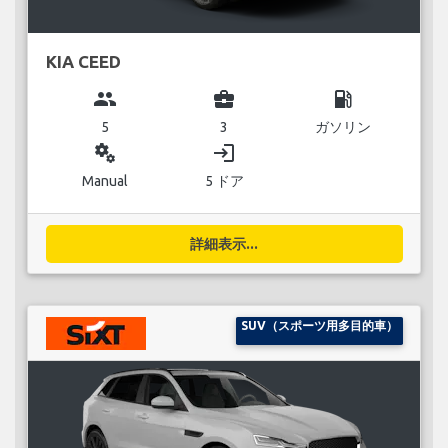
KIA CEED
group
business_center
local_gas_station
5
3
ガソリン
miscellaneous_services
login
Manual
5 ドア
詳細表示...
SUV（スポーツ用多目的車）