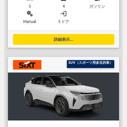
5
4
ガソリン
miscellaneous_services
login
Manual
5 ドア
詳細表示...
SUV（スポーツ用多目的車）