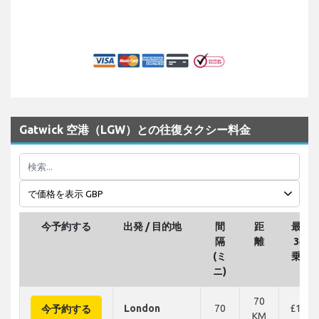
Gatwick 空港（LGW）との往復タクシー料金
今予約する
出発 / 目的地
間
距
最大
隔
離
3の
(ミ
乗客
ニ)
70
London
70
£165
今予約する
KM