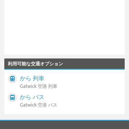
利用可能な交通オプション
から 列車
train
Gatwick 空港 列車
から バス
directions_bus
Gatwick 空港 バス