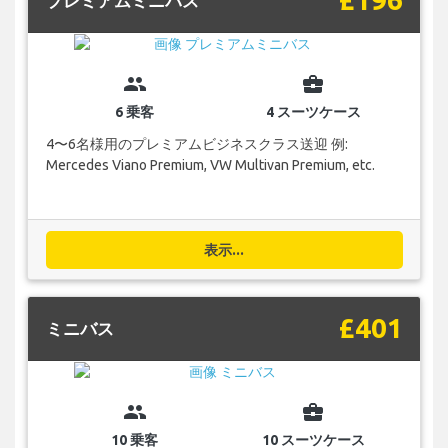
プレミアムミニバス
group
business_center
6 乗客
4 スーツケース
4〜6名様用のプレミアムビジネスクラス送迎 例:
Mercedes Viano Premium, VW Multivan Premium, etc.
表示...
£401
ミニバス
group
business_center
10 乗客
10 スーツケース