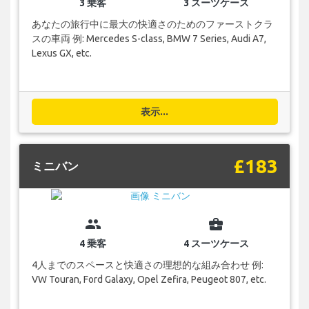
3 乗客
3 スーツケース
あなたの旅行中に最大の快適さのためのファーストクラ
スの車両 例: Mercedes S-class, BMW 7 Series, Audi A7,
Lexus GX, etc.
表示...
£183
ミニバン
group
business_center
4 乗客
4 スーツケース
4人までのスペースと快適さの理想的な組み合わせ 例:
VW Touran, Ford Galaxy, Opel Zefira, Peugeot 807, etc.