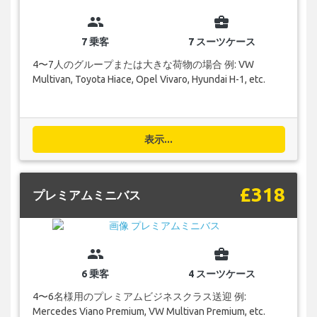
group
business_center
7 乗客
7 スーツケース
4〜7人のグループまたは大きな荷物の場合 例: VW
Multivan, Toyota Hiace, Opel Vivaro, Hyundai H-1, etc.
表示...
£318
プレミアムミニバス
group
business_center
6 乗客
4 スーツケース
4〜6名様用のプレミアムビジネスクラス送迎 例:
Mercedes Viano Premium, VW Multivan Premium, etc.