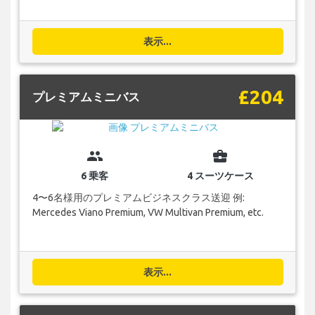
表示...
£204
プレミアムミニバス
group
business_center
6 乗客
4 スーツケース
4〜6名様用のプレミアムビジネスクラス送迎 例:
Mercedes Viano Premium, VW Multivan Premium, etc.
表示...