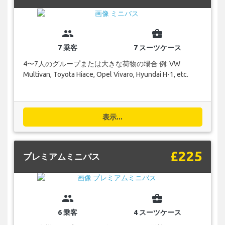
group
business_center
7 乗客
7 スーツケース
4〜7人のグループまたは大きな荷物の場合 例: VW
Multivan, Toyota Hiace, Opel Vivaro, Hyundai H-1, etc.
表示...
£225
プレミアムミニバス
group
business_center
6 乗客
4 スーツケース