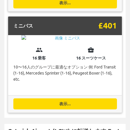
表示...
£401
ミニバス
group
business_center
16 乗客
16 スーツケース
10〜16人のグループに最適なオプション 例: Ford Transit
(1-16), Mercedes Sprinter (1-16), Peugeot Boxer (1-16),
etc.
表示...