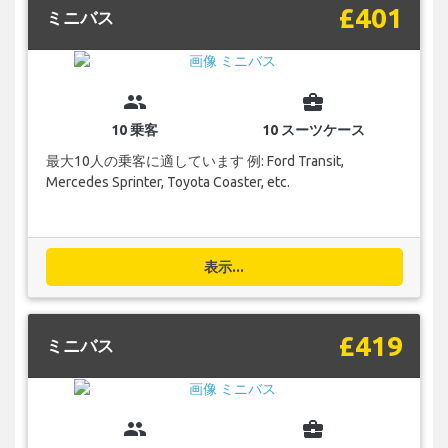
£401
ミニバス
group
business_center
10 乗客
10 スーツケース
最大10人の乗客に適しています 例: Ford Transit,
Mercedes Sprinter, Toyota Coaster, etc.
表示...
£419
ミニバス
group
business_center