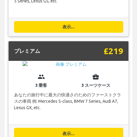
5 Series, Lexus GS, etc.
表示...
£219
プレミアム
group
business_center
3 乗客
3 スーツケース
あなたの旅行中に最大の快適さのためのファーストクラ
スの車両 例: Mercedes S-class, BMW 7 Series, Audi A7,
Lexus GX, etc.
表示...