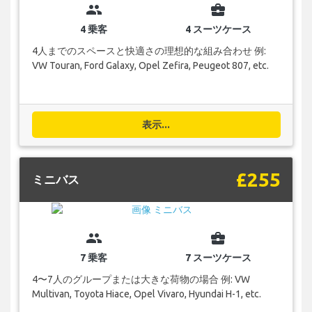
group
business_center
4 乗客
4 スーツケース
4人までのスペースと快適さの理想的な組み合わせ 例:
VW Touran, Ford Galaxy, Opel Zefira, Peugeot 807, etc.
表示...
£255
ミニバス
group
business_center
7 乗客
7 スーツケース
4〜7人のグループまたは大きな荷物の場合 例: VW
Multivan, Toyota Hiace, Opel Vivaro, Hyundai H-1, etc.