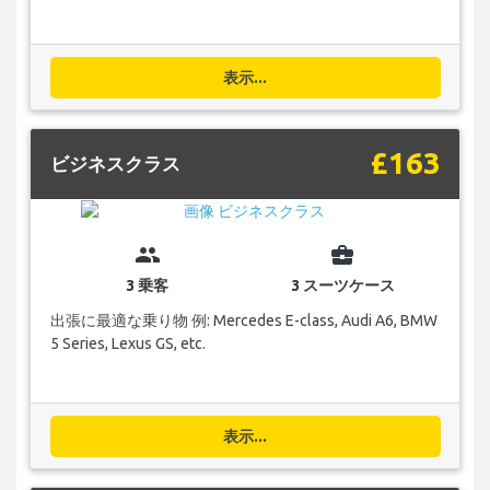
表示...
£163
ビジネスクラス
group
business_center
3 乗客
3 スーツケース
出張に最適な乗り物 例: Mercedes E-class, Audi A6, BMW
5 Series, Lexus GS, etc.
表示...