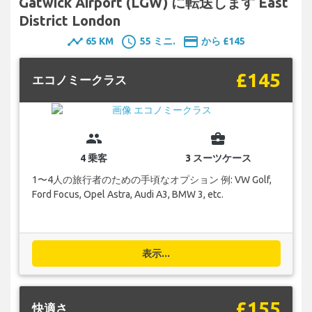
Gatwick Airport (LGW) に転送します East
District London
timeline
schedule
payment
65 KM
55 ミニ.
から £145
£145
エコノミークラス
group
business_center
4 乗客
3 スーツケース
1〜4人の旅行者のための手頃なオプション 例: VW Golf,
Ford Focus, Opel Astra, Audi A3, BMW 3, etc.
表示...
£155
快適さ