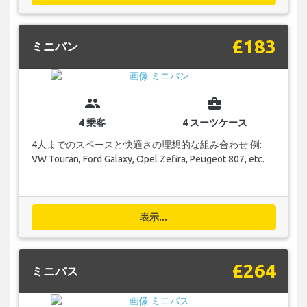
£183
ミニバン
group
business_center
4 乗客
4 スーツケース
4人までのスペースと快適さの理想的な組み合わせ 例:
VW Touran, Ford Galaxy, Opel Zefira, Peugeot 807, etc.
表示...
£264
ミニバス