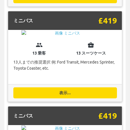
£419
ミニバス
group
business_center
13 乗客
13 スーツケース
13人までの推奨選択 例: Ford Transit, Mercedes Sprinter,
Toyota Coaster, etc.
表示...
£419
ミニバス