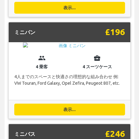
表示...
£196
ミニバン
group
business_center
4 乗客
4 スーツケース
4人までのスペースと快適さの理想的な組み合わせ 例:
VW Touran, Ford Galaxy, Opel Zefira, Peugeot 807, etc.
表示...
£246
ミニバス