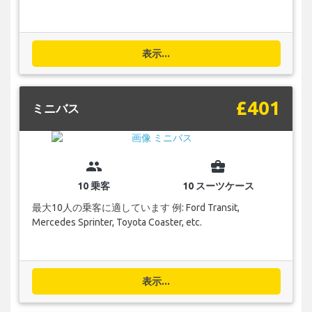
表示...
£401
ミニバス
group
business_center
10 乗客
10 スーツケース
最大10人の乗客に適しています 例: Ford Transit,
Mercedes Sprinter, Toyota Coaster, etc.
表示...