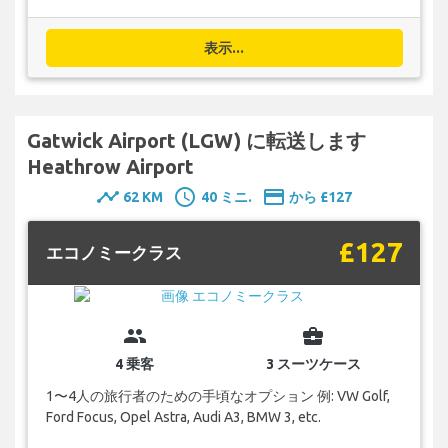
表示...
Gatwick Airport (LGW) に転送します
Heathrow Airport
timeline
schedule
payment
62 KM
40 ミニ.
から £127
£127
エコノミークラス
group
business_center
4 乗客
3 スーツケース
1〜4人の旅行者のための手頃なオプション 例: VW Golf,
Ford Focus, Opel Astra, Audi A3, BMW 3, etc.