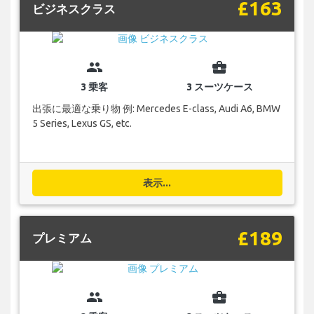
£163
ビジネスクラス
group
business_center
3 乗客
3 スーツケース
出張に最適な乗り物 例: Mercedes E-class, Audi A6, BMW
5 Series, Lexus GS, etc.
表示...
£189
プレミアム
group
business_center