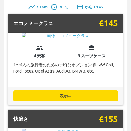
timeline
schedule
payment
70 KM
70 ミニ.
から £145
£145
エコノミークラス
group
business_center
4 乗客
3 スーツケース
1〜4人の旅行者のための手頃なオプション 例: VW Golf,
Ford Focus, Opel Astra, Audi A3, BMW 3, etc.
表示...
£155
快適さ