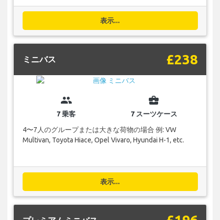
表示...
£238
ミニバス
group
business_center
7 乗客
7 スーツケース
4〜7人のグループまたは大きな荷物の場合 例: VW
Multivan, Toyota Hiace, Opel Vivaro, Hyundai H-1, etc.
表示...
£196