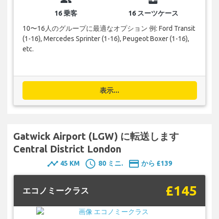
16 乗客
16 スーツケース
10〜16人のグループに最適なオプション 例: Ford Transit
(1-16), Mercedes Sprinter (1-16), Peugeot Boxer (1-16),
etc.
表示...
Gatwick Airport (LGW) に転送します
Central District London
timeline
schedule
payment
45 KM
80 ミニ.
から £139
£145
エコノミークラス