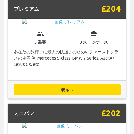
£204
プレミアム
group
business_center
3 乗客
3 スーツケース
あなたの旅行中に最大の快適さのためのファーストクラ
スの車両 例: Mercedes S-class, BMW 7 Series, Audi A7,
Lexus GX, etc.
表示...
£202
ミニバン