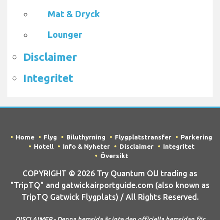
Mat & Dryck
Lounger
Disclaimer
Integritet
Home
Flyg
Biluthyrning
Flygplatstransfer
Parkering
Hotell
Info & Nyheter
Disclaimer
Integritet
Översikt
COPYRIGHT © 2026 Try Quantum OU trading as
"TripTQ" and gatwickairportguide.com (also known as
TripTQ Gatwick Flygplats) / All Rights Reserved.
DISCLAIMER - Denna hemsida är inte den officiella hemsidan för