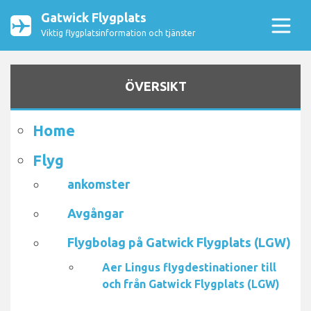
Gatwick Flygplats
Viktig flygplatsinformation och tjänster
ÖVERSIKT
Home
Flyg
ankomster
Avgångar
Flygbolag på Gatwick Flygplats (LGW)
Aer Lingus flygdestinationer till
och från Gatwick Flygplats (LGW)