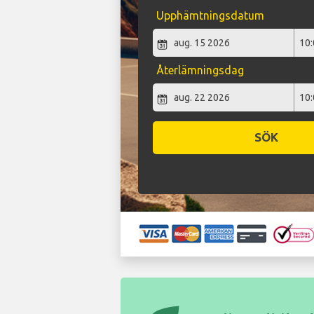
Upphämtningsdatum
Återlämningsdag
SÖK