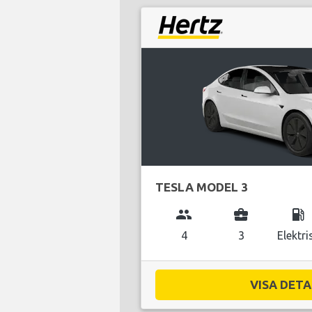
TESLA MODEL 3
group
business_center
local_gas_station
4
3
Elektri
VISA DETAL