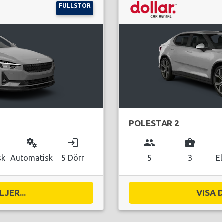
FULLSTOR
POLESTAR 2
miscellaneous_services
login
group
business_center
sk
Automatisk
5 Dörr
5
3
E
JER...
VISA 