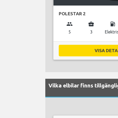
POLESTAR 2
group
business_center
local_gas_station
5
3
Elektri
VISA DETAL
Vilka elbilar finns tillgäng