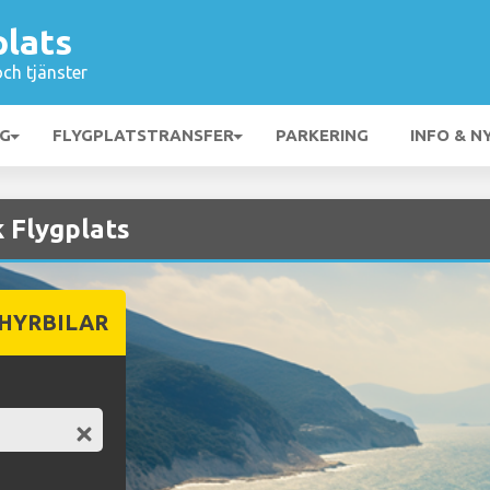
plats
och tjänster
NG
FLYGPLATSTRANSFER
PARKERING
INFO & N
k Flygplats
 HYRBILAR