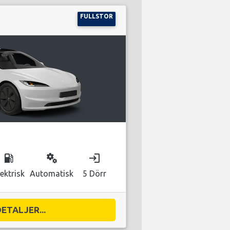
FULLSTOR
local_gas_station
miscellaneous_services
login
lektrisk
Automatisk
5 Dörr
DETALJER...