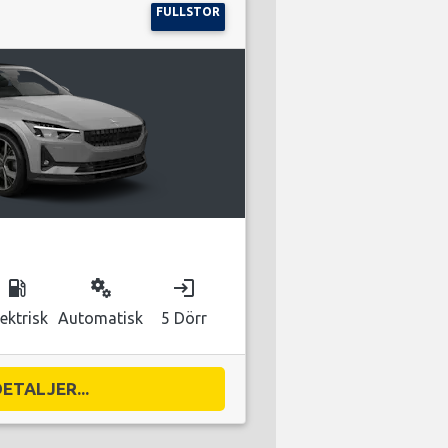
FULLSTOR
local_gas_station
miscellaneous_services
login
lektrisk
Automatisk
5 Dörr
DETALJER...