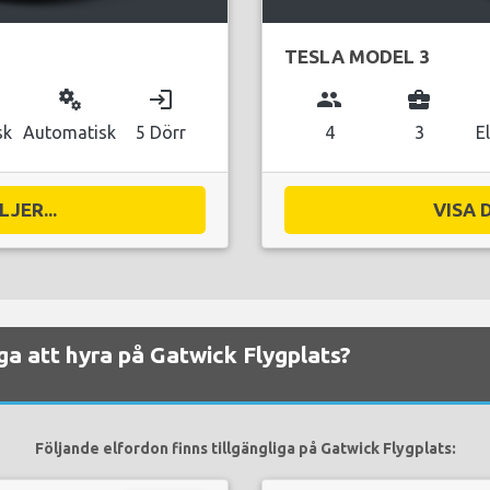
TESLA MODEL 3
miscellaneous_services
login
group
business_center
sk
Automatisk
5 Dörr
4
3
E
JER...
VISA 
liga att hyra på Gatwick Flygplats?
Följande elfordon finns tillgängliga på Gatwick Flygplats: