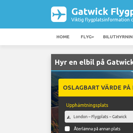
Gatwick Flyg
Viktig flygplatsinformation 
HOME
FLYG
BILUTHYRNI
Hyr en elbil på Gatwic
OSLAGBART VÄRDE PÅ
Upphämtningsplats
Återlämna på annan plats