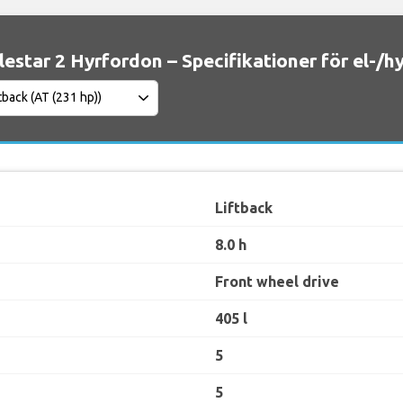
lestar 2 Hyrfordon – Specifikationer för el-/h
Liftback
8.0 h
Front wheel drive
405 l
5
5