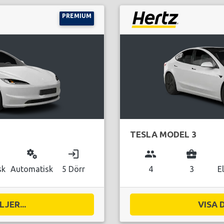
PREMIUM
TESLA MODEL 3
miscellaneous_services
login
group
business_center
sk
Automatisk
5 Dörr
4
3
E
JER...
VISA 