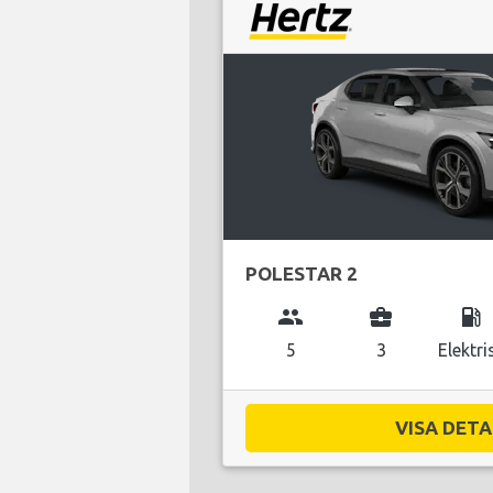
POLESTAR 2
group
business_center
local_gas_station
5
3
Elektri
VISA DETAL