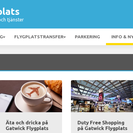
plats
och tjänster
NG
FLYGPLATSTRANSFER
PARKERING
INFO & N
Äta och dricka på
Duty Free Shopping
Gatwick Flygplats
på Gatwick Flygplats