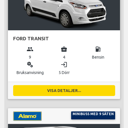
FORD TRANSIT
group
business_center
local_gas_station
9
4
Bensin
miscellaneous_services
login
Bruksanvisning
5 Dörr
VISA DETALJER...
MINIBUSS MED 9 SÄTEN