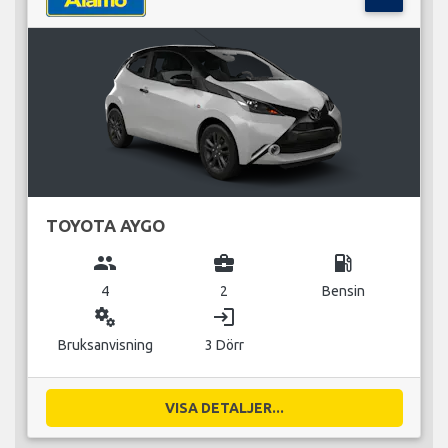
TOYOTA AYGO
group
business_center
local_gas_station
4
2
Bensin
miscellaneous_services
login
Bruksanvisning
3 Dörr
VISA DETALJER...