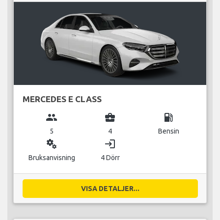
MERCEDES E CLASS
group
business_center
local_gas_station
5
4
Bensin
miscellaneous_services
login
Bruksanvisning
4 Dörr
VISA DETALJER...