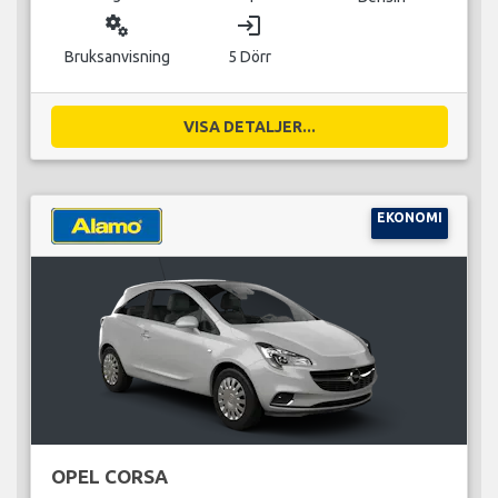
miscellaneous_services
login
Bruksanvisning
5 Dörr
VISA DETALJER...
EKONOMI
OPEL CORSA