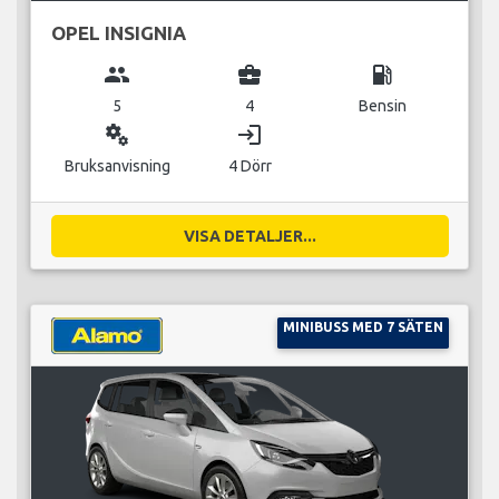
OPEL INSIGNIA
group
business_center
local_gas_station
5
4
Bensin
miscellaneous_services
login
Bruksanvisning
4 Dörr
VISA DETALJER...
MINIBUSS MED 7 SÄTEN