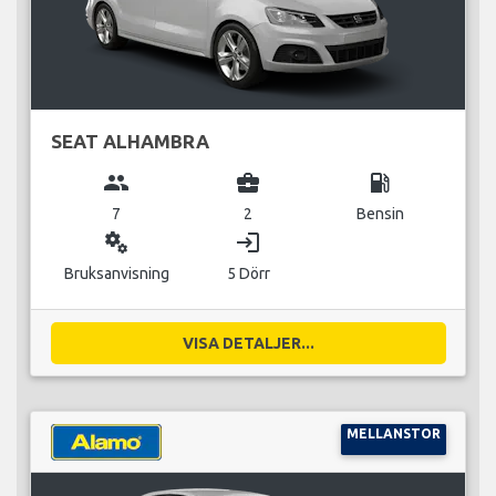
SEAT ALHAMBRA
group
business_center
local_gas_station
7
2
Bensin
miscellaneous_services
login
Bruksanvisning
5 Dörr
VISA DETALJER...
MELLANSTOR