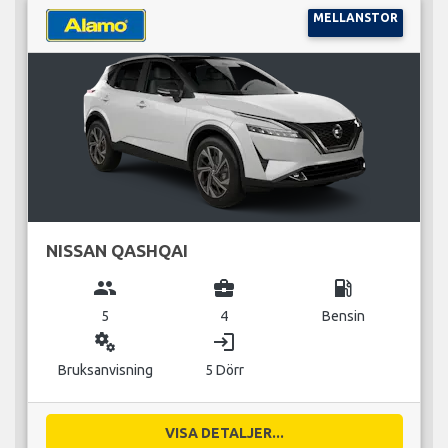
MELLANSTOR
NISSAN QASHQAI
group
business_center
local_gas_station
5
4
Bensin
miscellaneous_services
login
Bruksanvisning
5 Dörr
VISA DETALJER...