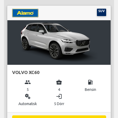
SUV
VOLVO XC60
group
business_center
local_gas_station
5
4
Bensin
miscellaneous_services
login
Automatisk
5 Dörr