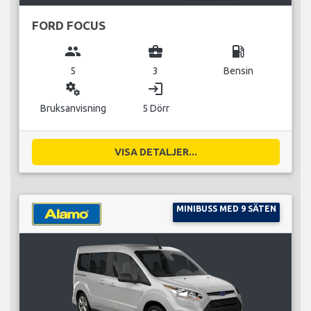
FORD FOCUS
group
business_center
local_gas_station
5
3
Bensin
miscellaneous_services
login
Bruksanvisning
5 Dörr
VISA DETALJER...
MINIBUSS MED 9 SÄTEN