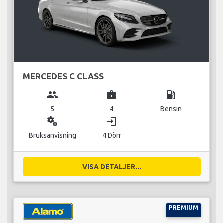
MERCEDES C CLASS
group
business_center
local_gas_station
5
4
Bensin
miscellaneous_services
login
Bruksanvisning
4 Dörr
VISA DETALJER...
PREMIUM