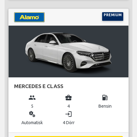
PREMIUM
MERCEDES E CLASS
group
business_center
local_gas_station
5
4
Bensin
miscellaneous_services
login
Automatisk
4 Dörr