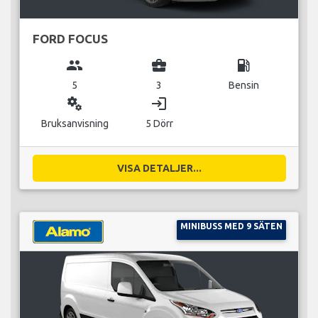
FORD FOCUS
group
business_center
local_gas_station
5
3
Bensin
miscellaneous_services
login
Bruksanvisning
5 Dörr
VISA DETALJER...
MINIBUSS MED 9 SÄTEN