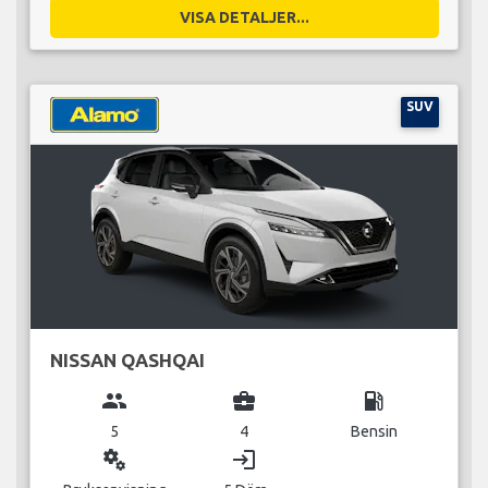
VISA DETALJER...
SUV
NISSAN QASHQAI
group
business_center
local_gas_station
5
4
Bensin
miscellaneous_services
login