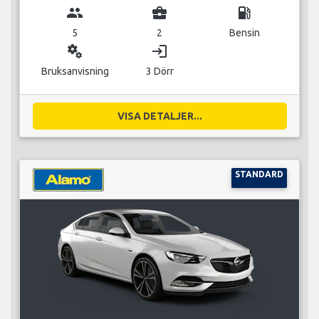
group
business_center
local_gas_station
5
2
Bensin
miscellaneous_services
login
Bruksanvisning
3 Dörr
VISA DETALJER...
STANDARD