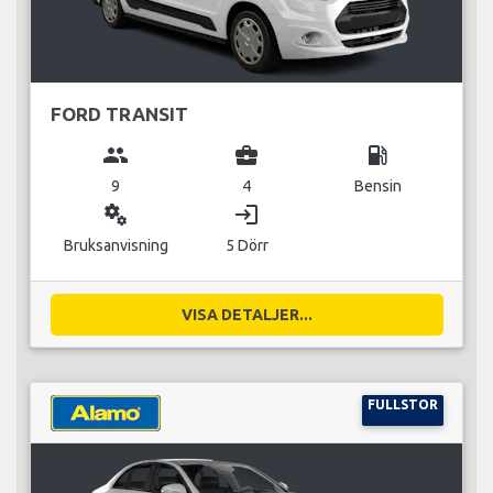
FORD TRANSIT
group
business_center
local_gas_station
9
4
Bensin
miscellaneous_services
login
Bruksanvisning
5 Dörr
VISA DETALJER...
FULLSTOR