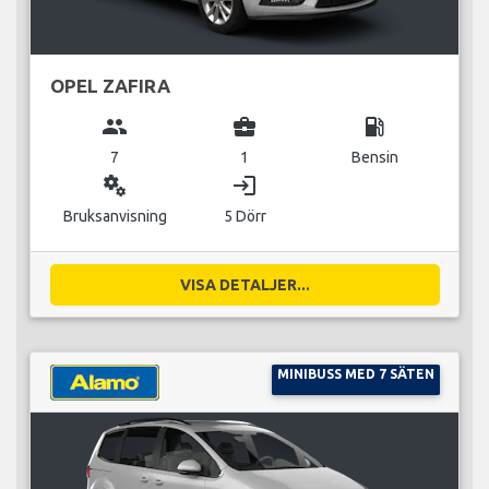
OPEL ZAFIRA
group
business_center
local_gas_station
7
1
Bensin
miscellaneous_services
login
Bruksanvisning
5 Dörr
VISA DETALJER...
MINIBUSS MED 7 SÄTEN