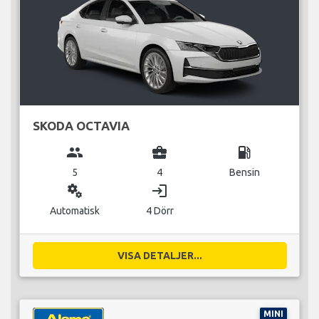
SKODA OCTAVIA
group
business_center
local_gas_station
5
4
Bensin
miscellaneous_services
login
Automatisk
4 Dörr
VISA DETALJER...
MINI