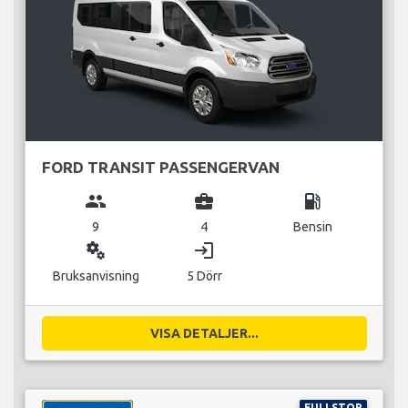
FORD TRANSIT PASSENGERVAN
group
business_center
local_gas_station
9
4
Bensin
miscellaneous_services
login
Bruksanvisning
5 Dörr
VISA DETALJER...
FULLSTOR