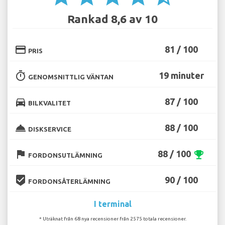
Rankad 8,6 av 10
credit_card
81 / 100
PRIS
timer
19 minuter
GENOMSNITTLIG VÄNTAN
directions_car
87 / 100
BILKVALITET
room_service
88 / 100
DISKSERVICE
flag
88 / 100
emoji_events
FORDONSUTLÄMNING
beenhere
90 / 100
FORDONSÅTERLÄMNING
I terminal
* Uträknat från 68 nya recensioner från 2575 totala recensioner.