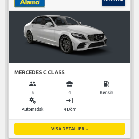
MERCEDES C CLASS
group
business_center
local_gas_station
5
4
Bensin
miscellaneous_services
login
Automatisk
4 Dörr
VISA DETALJER...