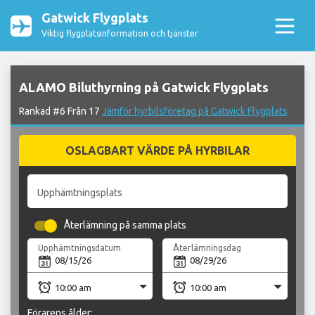
Gatwick Flygplats
Viktig flygplatsinformation och tjänster
ALAMO Biluthyrning på Gatwick Flygplats
Rankad #6 Från 17
Jämför hyrbilsföretag på Gatwick Flygplats
OSLAGBART VÄRDE PÅ HYRBILAR
Upphämtningsplats
Återlämning på samma plats
Upphämtningsdatum
Återlämningsdag
Förarens ålder: