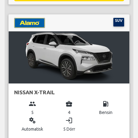
SUV
NISSAN X-TRAIL
group
business_center
local_gas_station
5
4
Bensin
miscellaneous_services
login
Automatisk
5 Dörr