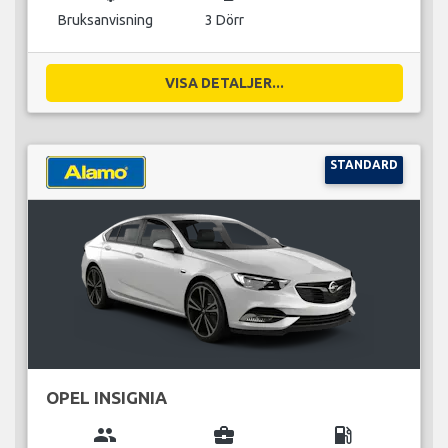
Bruksanvisning
3 Dörr
VISA DETALJER...
STANDARD
OPEL INSIGNIA
group
business_center
local_gas_station