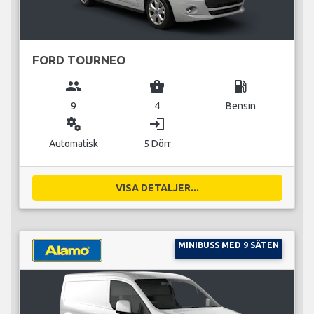
FORD TOURNEO
group
business_center
local_gas_station
9
4
Bensin
miscellaneous_services
login
Automatisk
5 Dörr
VISA DETALJER...
MINIBUSS MED 9 SÄTEN