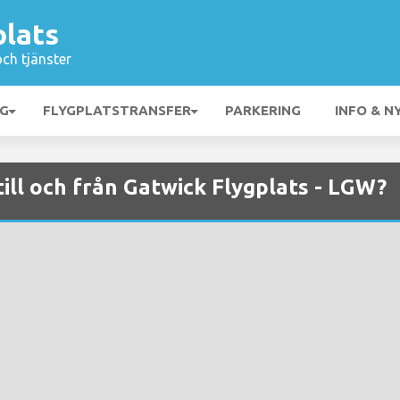
plats
och tjänster
NG
FLYGPLATSTRANSFER
PARKERING
INFO & N
till och från Gatwick Flygplats - LGW?