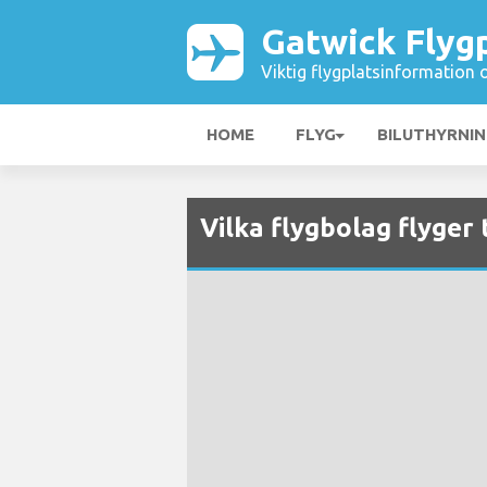
Gatwick Flyg
Viktig flygplatsinformation 
HOME
FLYG
BILUTHYRNI
Vilka flygbolag flyger 