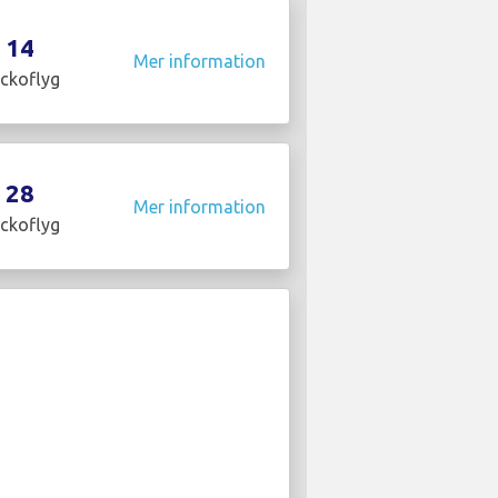
14
Mer information
ckoflyg
28
Mer information
ckoflyg