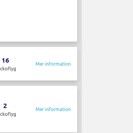
16
Mer information
ckoflyg
2
Mer information
ckoflyg