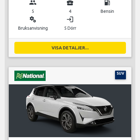
group
business_center
local_gas_station
5
4
Bensin
miscellaneous_services
login
Bruksanvisning
5 Dörr
VISA DETALJER...
SUV