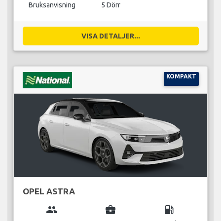
Bruksanvisning
5 Dörr
VISA DETALJER...
KOMPAKT
OPEL ASTRA
group
business_center
local_gas_station