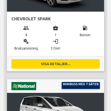
CHEVROLET SPARK
group
business_center
local_gas_station
4
1
Bensin
miscellaneous_services
login
Bruksanvisning
3 Dörr
VISA DETALJER...
MINIBUSS MED 7 SÄTEN