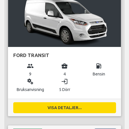
FORD TRANSIT
group
business_center
local_gas_station
9
4
Bensin
miscellaneous_services
login
Bruksanvisning
5 Dörr
VISA DETALJER...