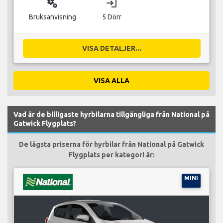
miscellaneous_services
login
Bruksanvisning
5 Dörr
VISA DETALJER...
VISA ALLA
Vad är de billigaste hyrbilarna tillgängliga från National på
Gatwick Flygplats?
De lägsta priserna för hyrbilar från National på Gatwick
Flygplats per kategori är:
MINI