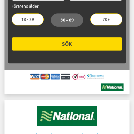
Förarens ålder:
18 - 29
70+
30 - 69
SÖK