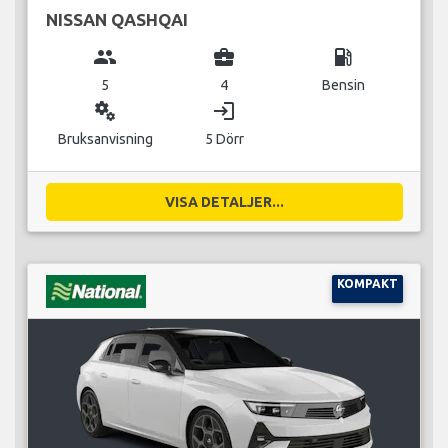
NISSAN QASHQAI
group
business_center
local_gas_station
5
4
Bensin
miscellaneous_services
login
Bruksanvisning
5 Dörr
VISA DETALJER...
KOMPAKT