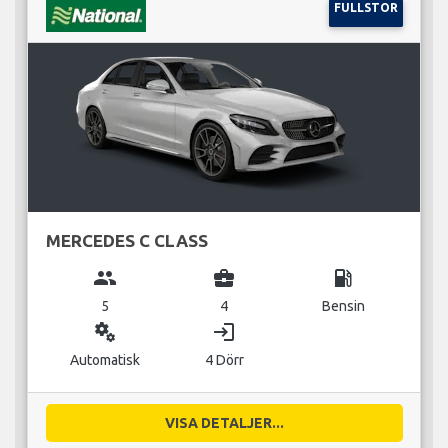
FULLSTOR
MERCEDES C CLASS
group
business_center
local_gas_station
5
4
Bensin
miscellaneous_services
login
Automatisk
4 Dörr
VISA DETALJER...