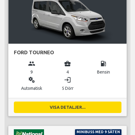
FORD TOURNEO
group
business_center
local_gas_station
9
4
Bensin
miscellaneous_services
login
Automatisk
5 Dörr
VISA DETALJER...
MINIBUSS MED 9 SÄTEN