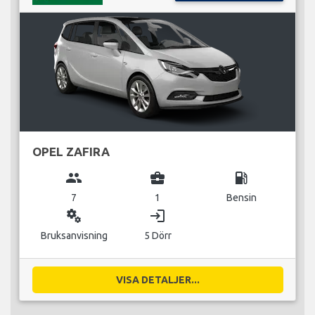
OPEL ZAFIRA
group
business_center
local_gas_station
7
1
Bensin
miscellaneous_services
login
Bruksanvisning
5 Dörr
VISA DETALJER...