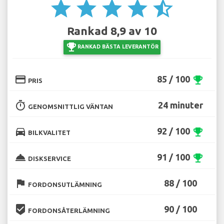
star
star
star
star
star_half
Rankad 8,9 av 10
emoji_events
RANKAD BÄSTA LEVERANTÖR
credit_card
85 / 100
emoji_events
PRIS
timer
24 minuter
GENOMSNITTLIG VÄNTAN
directions_car
92 / 100
emoji_events
BILKVALITET
room_service
91 / 100
emoji_events
DISKSERVICE
flag
88 / 100
FORDONSUTLÄMNING
beenhere
90 / 100
FORDONSÅTERLÄMNING