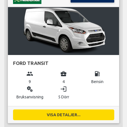
FORD TRANSIT
group
business_center
local_gas_station
9
4
Bensin
miscellaneous_services
login
Bruksanvisning
5 Dörr
VISA DETALJER...