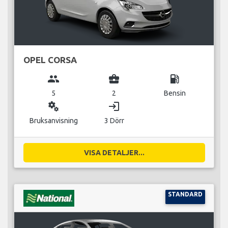
OPEL CORSA
group
business_center
local_gas_station
5
2
Bensin
miscellaneous_services
login
Bruksanvisning
3 Dörr
VISA DETALJER...
STANDARD