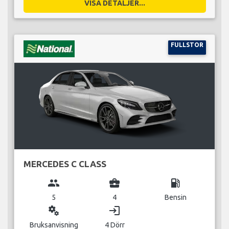
VISA DETALJER...
FULLSTOR
MERCEDES C CLASS
group
business_center
local_gas_station
5
4
Bensin
miscellaneous_services
login
Bruksanvisning
4 Dörr