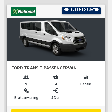
MINIBUSS MED 9 SÄTEN
FORD TRANSIT PASSENGERVAN
group
business_center
local_gas_station
9
4
Bensin
miscellaneous_services
login
Bruksanvisning
5 Dörr