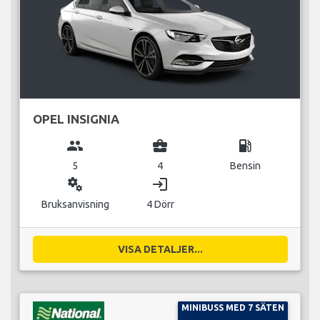
OPEL INSIGNIA
group
business_center
local_gas_station
5
4
Bensin
miscellaneous_services
login
Bruksanvisning
4 Dörr
VISA DETALJER...
MINIBUSS MED 7 SÄTEN