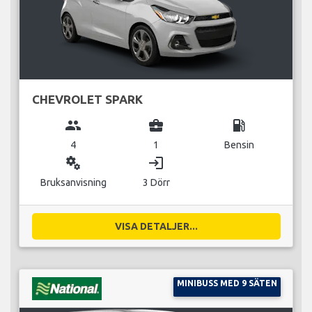
CHEVROLET SPARK
group
business_center
local_gas_station
4
1
Bensin
miscellaneous_services
login
Bruksanvisning
3 Dörr
VISA DETALJER...
MINIBUSS MED 9 SÄTEN