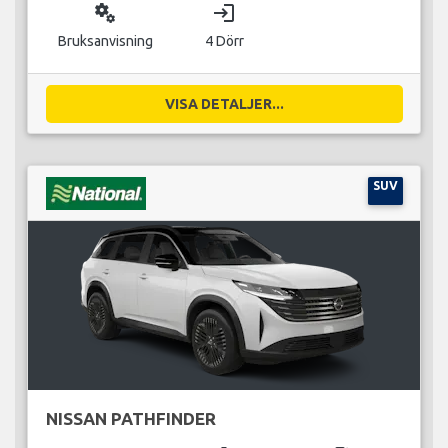
miscellaneous_services
login
Bruksanvisning
4 Dörr
VISA DETALJER...
SUV
NISSAN PATHFINDER