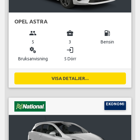
OPEL ASTRA
group
business_center
local_gas_station
5
3
Bensin
miscellaneous_services
login
Bruksanvisning
5 Dörr
VISA DETALJER...
EKONOMI