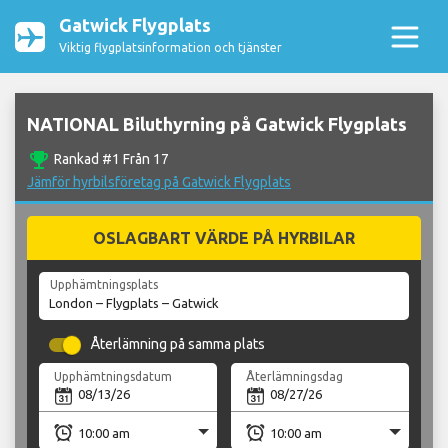
Gatwick Flygplats
Viktig flygplatsinformation och tjänster
NATIONAL Biluthyrning på Gatwick Flygplats
emoji_events
Rankad #1 Från 17
Jämför hyrbilsföretag på Gatwick Flygplats
OSLAGBART VÄRDE PÅ HYRBILAR
Upphämtningsplats
Återlämning på samma plats
Upphämtningsdatum
Återlämningsdag