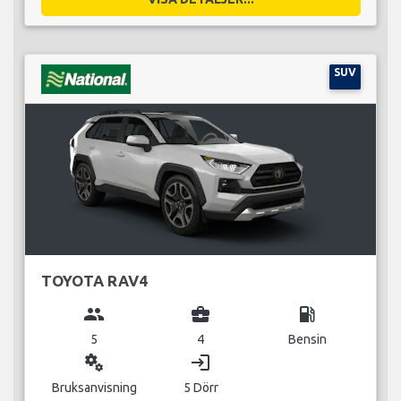
SUV
TOYOTA RAV4
group
business_center
local_gas_station
5
4
Bensin
miscellaneous_services
login
Bruksanvisning
5 Dörr