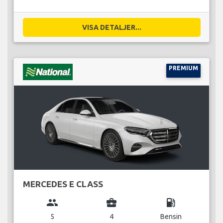
VISA DETALJER...
PREMIUM
MERCEDES E CLASS
group
business_center
local_gas_station
5
4
Bensin