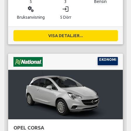
5
3
Bensin
miscellaneous_services
login
Bruksanvisning
5 Dörr
VISA DETALJER...
EKONOMI
OPEL CORSA