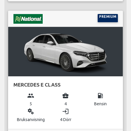
PREMIUM
MERCEDES E CLASS
group
business_center
local_gas_station
5
4
Bensin
miscellaneous_services
login
Bruksanvisning
4 Dörr