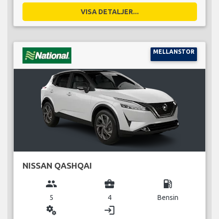
VISA DETALJER...
MELLANSTOR
NISSAN QASHQAI
group
business_center
local_gas_station
5
4
Bensin
miscellaneous_services
login