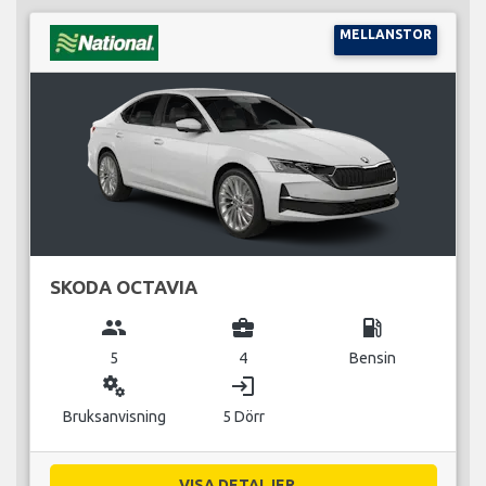
MELLANSTOR
SKODA OCTAVIA
group
business_center
local_gas_station
5
4
Bensin
miscellaneous_services
login
Bruksanvisning
5 Dörr
VISA DETALJER...