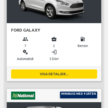
FORD GALAXY
group
business_center
local_gas_station
7
2
Bensin
miscellaneous_services
login
Automatisk
5 Dörr
VISA DETALJER...
MINIBUSS MED 9 SÄTEN