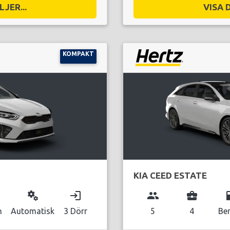
JER...
VISA 
KOMPAKT
KIA CEED ESTATE
miscellaneous_services
login
group
business_center
local_g
n
Automatisk
3 Dörr
5
4
Be