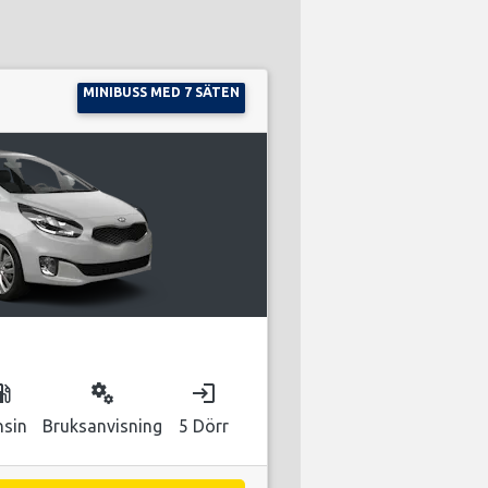
MINIBUSS MED 7 SÄTEN
as_station
miscellaneous_services
login
nsin
Bruksanvisning
5 Dörr