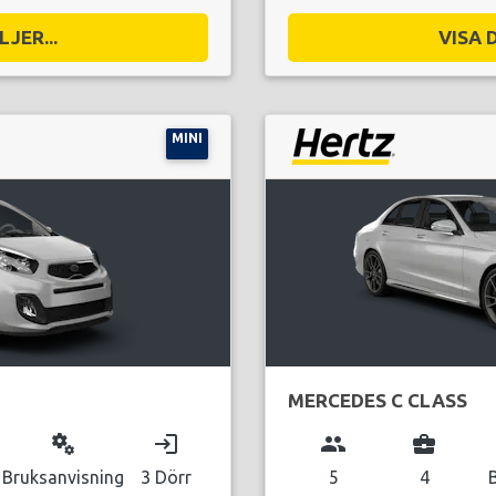
JER...
VISA 
MINI
MERCEDES C CLASS
miscellaneous_services
login
group
business_center
Bruksanvisning
3 Dörr
5
4