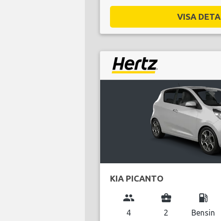
VISA DETAL
KIA PICANTO
group
business_center
local_gas_station
4
2
Bensin