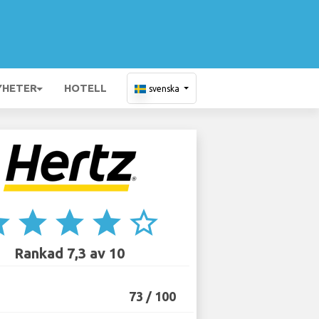
YHETER
HOTELL
svenska
ar
star
star
star
star_border
Rankad 7,3 av 10
73 / 100