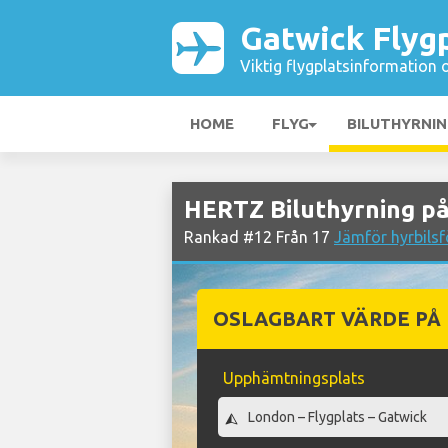
Gatwick Flyg
Viktig flygplatsinformation 
HOME
FLYG
BILUTHYRNI
HERTZ Biluthyrning på
Rankad #12 Från 17
Jämför hyrbilsf
OSLAGBART VÄRDE PÅ
Upphämtningsplats