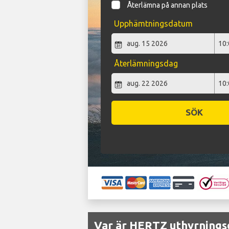
Återlämna på annan plats
Upphämtningsdatum
Återlämningsdag
SÖK
Var är HERTZ uthyrningsd