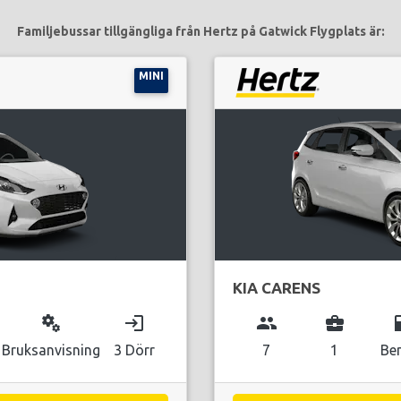
Familjebussar tillgängliga från Hertz på Gatwick Flygplats är:
MINI
KIA CARENS
miscellaneous_services
login
group
business_center
local_g
Bruksanvisning
3 Dörr
7
1
Be