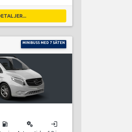
DETALJER...
MINIBUSS MED 7 SÄTEN
local_gas_station
miscellaneous_services
login