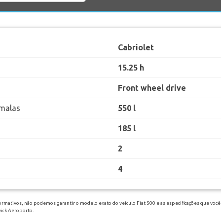
Cabriolet
15.25 h
Front wheel drive
malas
550 l
185 l
2
4
ormativos, não podemos garantir o modelo exato do veículo Fiat 500 e as especificações que você 
wick Aeroporto.