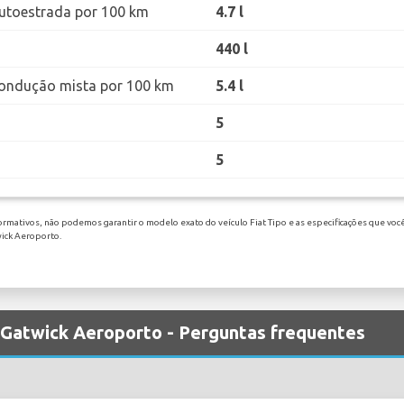
utoestrada por 100 km
4.7 l
440 l
ondução mista por 100 km
5.4 l
5
5
ormativos, não podemos garantir o modelo exato do veículo Fiat Tipo e as especificações que você
wick Aeroporto.
m Gatwick Aeroporto - Perguntas frequentes