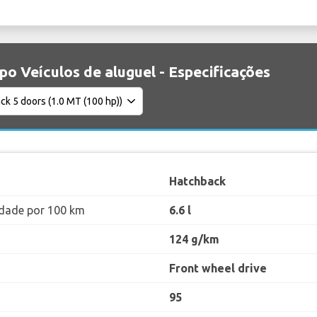
ipo Veículos de aluguel - Especificações
Hatchback
dade por 100 km
6.6 l
124 g/km
Front wheel drive
95