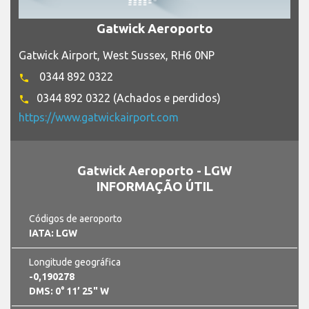
Gatwick Aeroporto
Gatwick Airport, West Sussex, RH6 0NP
0344 892 0322
phone
0344 892 0322 (Achados e perdidos)
phone
https://www.gatwickairport.com
Gatwick Aeroporto - LGW
INFORMAÇÃO ÚTIL
Códigos de aeroporto
IATA: LGW
Longitude geográfica
-0,190278
DMS: 0° 11’ 25" W