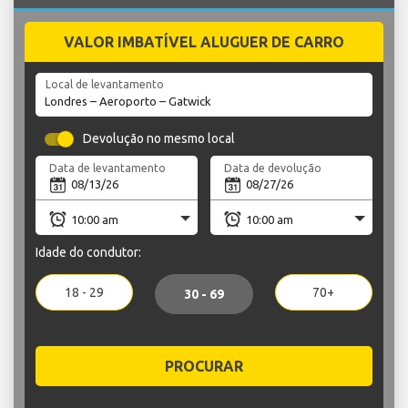
VALOR IMBATÍVEL ALUGUER DE CARRO
Local de levantamento
Devolução no mesmo local
Data de levantamento
Data de devolução
Idade do condutor:
18 - 29
70+
30 - 69
PROCURAR