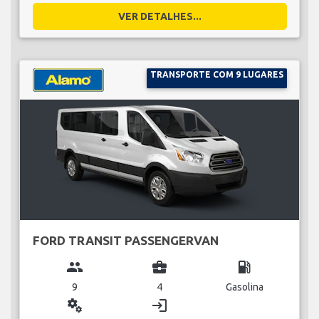
VER DETALHES...
TRANSPORTE COM 9 LUGARES
FORD TRANSIT PASSENGERVAN
group
business_center
local_gas_station
9
4
Gasolina
miscellaneous_services
login