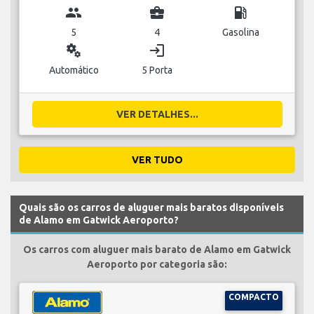
group
business_center
local_gas_station
5
4
Gasolina
miscellaneous_services
login
Automático
5 Porta
VER DETALHES...
VER TUDO
Quais são os carros de aluguer mais baratos disponíveis
de Alamo em Gatwick Aeroporto?
Os carros com aluguer mais barato de Alamo em Gatwick
Aeroporto por categoria são:
COMPACTO