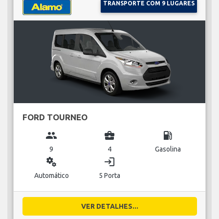
TRANSPORTE COM 9 LUGARES
FORD TOURNEO
group
business_center
local_gas_station
9
4
Gasolina
miscellaneous_services
login
Automático
5 Porta
VER DETALHES...