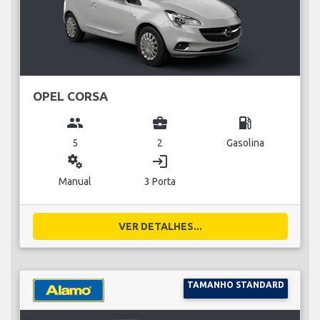
OPEL CORSA
group
business_center
local_gas_station
5
2
Gasolina
miscellaneous_services
login
Manual
3 Porta
VER DETALHES...
TAMANHO STANDARD