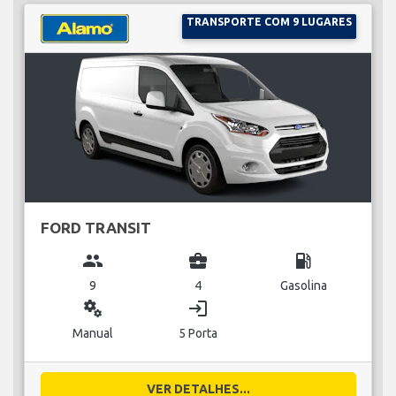
TRANSPORTE COM 9 LUGARES
FORD TRANSIT
group
business_center
local_gas_station
9
4
Gasolina
miscellaneous_services
login
Manual
5 Porta
VER DETALHES...