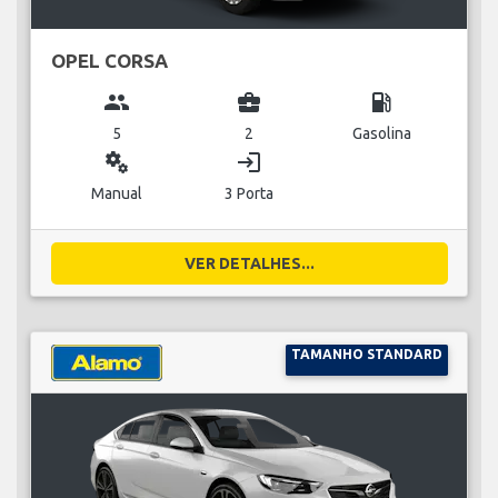
OPEL CORSA
group
business_center
local_gas_station
5
2
Gasolina
miscellaneous_services
login
Manual
3 Porta
VER DETALHES...
TAMANHO STANDARD