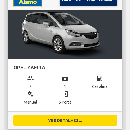
OPEL ZAFIRA
group
business_center
local_gas_station
7
1
Gasolina
miscellaneous_services
login
Manual
5 Porta
VER DETALHES...