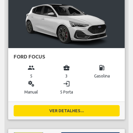
FORD FOCUS
group
business_center
local_gas_station
5
3
Gasolina
miscellaneous_services
login
Manual
5 Porta
VER DETALHES...