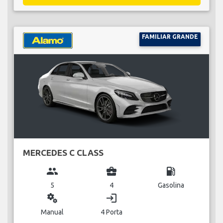
FAMILIAR GRANDE
MERCEDES C CLASS
group
business_center
local_gas_station
5
4
Gasolina
miscellaneous_services
login
Manual
4 Porta