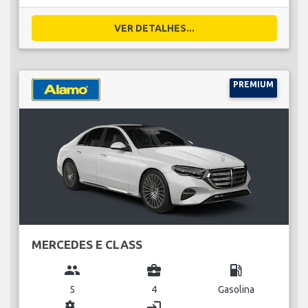
VER DETALHES...
PREMIUM
MERCEDES E CLASS
group
business_center
local_gas_station
5
4
Gasolina
miscellaneous_services
login