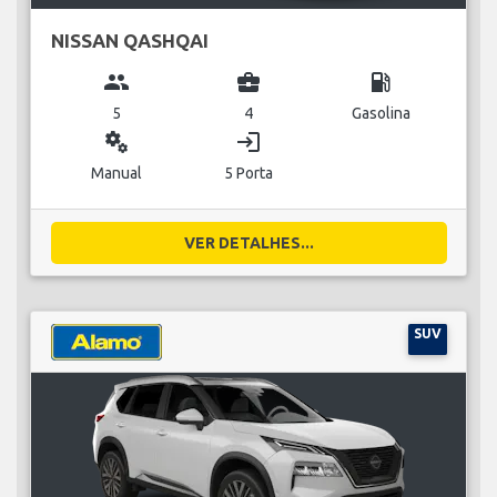
NISSAN QASHQAI
group
business_center
local_gas_station
5
4
Gasolina
miscellaneous_services
login
Manual
5 Porta
VER DETALHES...
SUV