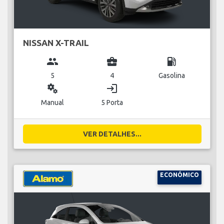
NISSAN X-TRAIL
group
business_center
local_gas_station
5
4
Gasolina
miscellaneous_services
login
Manual
5 Porta
VER DETALHES...
ECONÓMICO