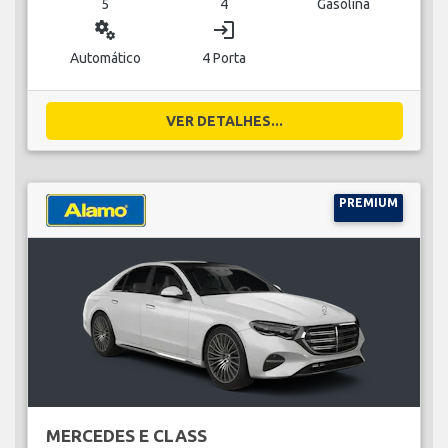
5
4
Gasolina
miscellaneous_services
login
Automático
4 Porta
VER DETALHES...
PREMIUM
MERCEDES E CLASS