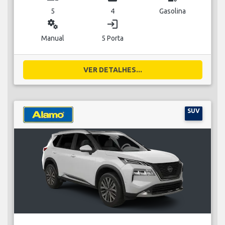
5
4
Gasolina
miscellaneous_services
login
Manual
5 Porta
VER DETALHES...
SUV