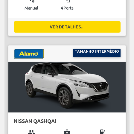
Manual
4 Porta
VER DETALHES...
TAMANHO INTERMÉDIO
NISSAN QASHQAI
group
business_center
local_gas_station