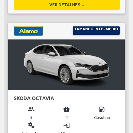
VER DETALHES...
TAMANHO INTERMÉDIO
SKODA OCTAVIA
group
business_center
local_gas_station
5
4
Gasolina
miscellaneous_services
login