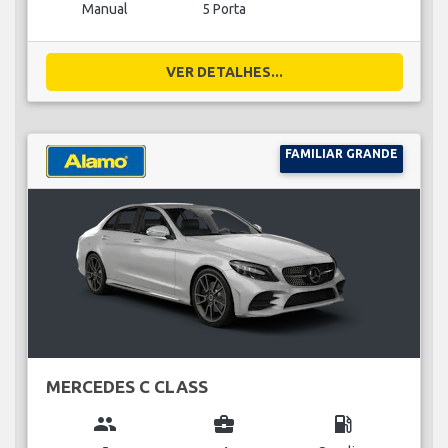
Manual
5 Porta
VER DETALHES...
FAMILIAR GRANDE
MERCEDES C CLASS
group
business_center
local_gas_station