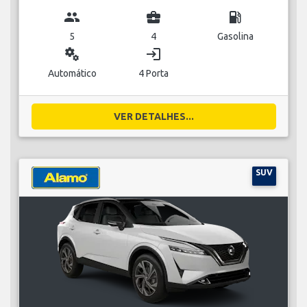
group
business_center
local_gas_station
5
4
Gasolina
miscellaneous_services
login
Automático
4 Porta
VER DETALHES...
SUV