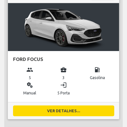
FORD FOCUS
group
business_center
local_gas_station
5
3
Gasolina
miscellaneous_services
login
Manual
5 Porta
VER DETALHES...