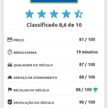
star
star
star
star
star_half
Classificado 8,6 de 10
credit_card
81 / 100
PREÇO
timer
19 minutos
MÉDIA ESPERA
directions_car
87 / 100
QUALIDADE DO VEÍCULO
room_service
88 / 100
SERVIÇO DE ATENDIMENTO
flag
88 / 100
emoji_events
RECOLHA DO VEÍCULO
beenhere
90 / 100
DEVOLUÇÃO DO VEÍCULO