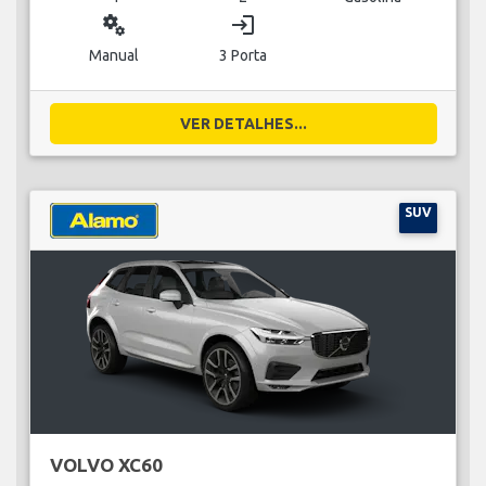
miscellaneous_services
login
Manual
3 Porta
VER DETALHES...
SUV
VOLVO XC60