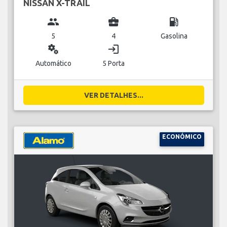
NISSAN X-TRAIL
group
business_center
local_gas_station
5
4
Gasolina
miscellaneous_services
login
Automático
5 Porta
VER DETALHES...
ECONÓMICO