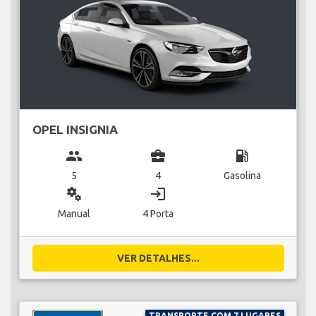
OPEL INSIGNIA
group
business_center
local_gas_station
5
4
Gasolina
miscellaneous_services
login
Manual
4 Porta
VER DETALHES...
TRANSPORTE COM 7 LUGARES