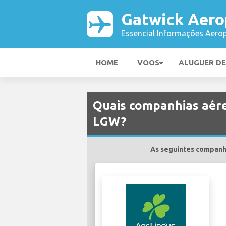
Gatwick Aero
Essencial Informações Aerop
HOME
VOOS
ALUGUER D
Quais companhias aére
LGW?
As seguintes companhi