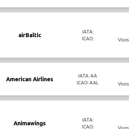
IATA:
airBaltic
ICAO:
Voos
IATA: AA
American Airlines
ICAO: AAL
Voos
IATA:
Animawings
ICAO:
Voos