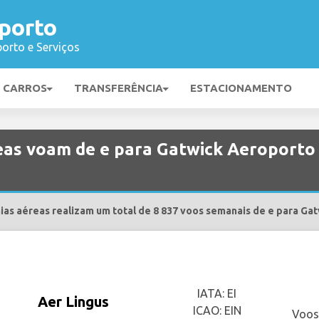
porto
orto e Serviços
E CARROS
TRANSFERÊNCIA
ESTACIONAMENTO
as voam de e para Gatwick Aeroporto 
as aéreas realizam um total de 8 837 voos semanais de e para Ga
IATA: EI
Aer Lingus
ICAO: EIN
Voos