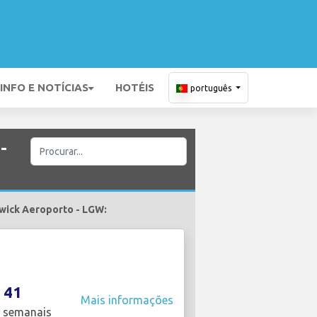
INFO E NOTÍCIAS
HOTÉIS
português
-
twick Aeroporto - LGW:
41
Mais informações
 semanais