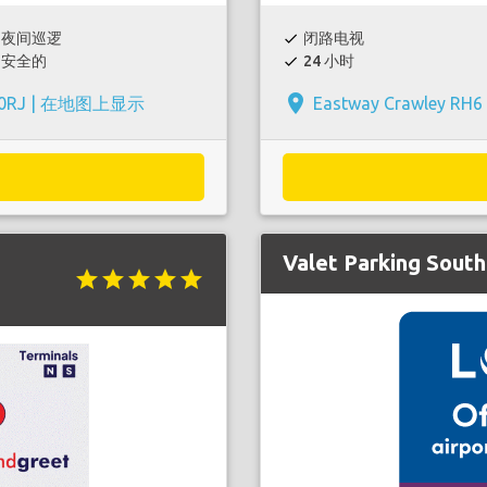
夜间巡逻
闭路电视
check
安全的
24 小时
check
place
0RJ |
在地图上显示
Eastway Crawley RH6 
Valet Parking South
star
star
star
star
star