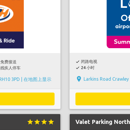
闭路电视
免费接送
check
24 小时
残疾人停车
check
place
Larkins Road Crawley
 RH10 3PD |
在地图上显示
star
star
star
star
Valet Parking North