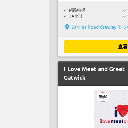
闭路电视
check
check
24 小时
check
check
place
Larkins Road Crawley RH6 
查看
I Love Meet and Greet
Gatwick