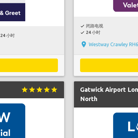
闭路电视
check
24 小时
check
24 小时
place
Westway Crawley RH6
star
star
star
star
star
Gatwick Airport Lo
North