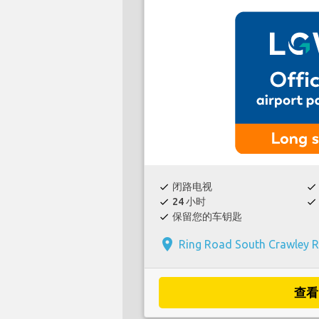
闭路电视
check
check
24 小时
check
check
保留您的车钥匙
check
place
Ring Road South Crawley R
查看