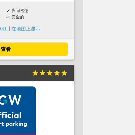
夜间巡逻
check
安全的
check
0LL |
在地图上显示
查看
star
star
star
star
star