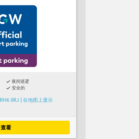
夜间巡逻
check
安全的
check
 RH6 0RJ |
在地图上显示
查看