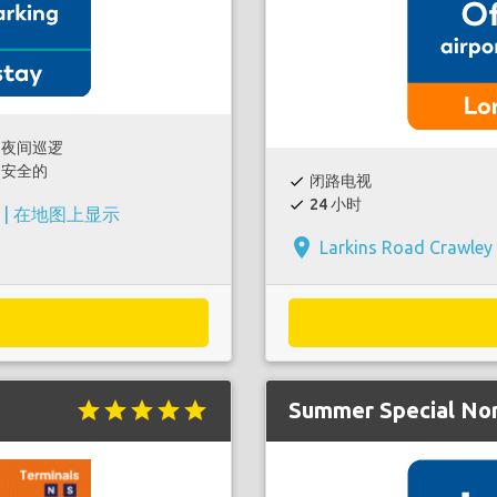
夜间巡逻
安全的
闭路电视
check
24 小时
check
 |
在地图上显示
place
Larkins Road Crawley
star
star
star
star
star
Summer Special No