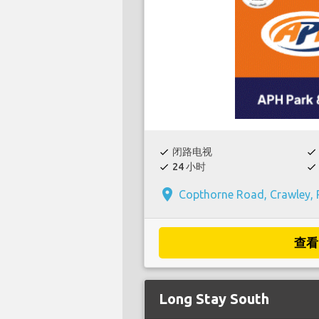
闭路电视
check
check
24 小时
check
check
place
Copthorne Road, Crawley,
查看
Long Stay South