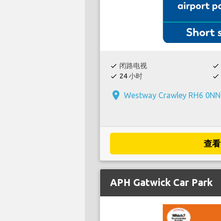
闭路电视
check
check
24 小时
check
check
place
Westway Crawley RH6 0NN
查看
APH Gatwick Car Park