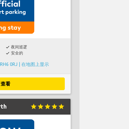
夜间巡逻
check
安全的
check
 RH6 0RJ |
在地图上显示
查看
rth
star
star
star
star
star