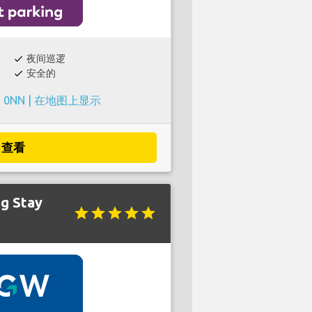
夜间巡逻
check
安全的
check
 0NN |
在地图上显示
查看
ng Stay
star
star
star
star
star