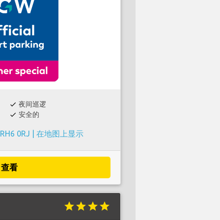
夜间巡逻
check
安全的
check
 RH6 0RJ |
在地图上显示
查看
star
star
star
star