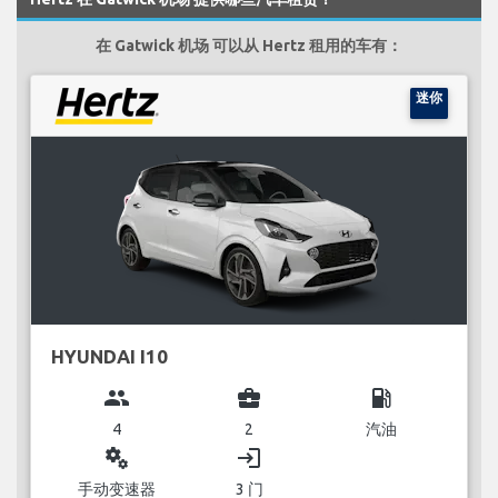
在 Gatwick 机场 可以从 Hertz 租用的车有：
迷你
HYUNDAI I10
group
business_center
local_gas_station
4
2
汽油
miscellaneous_services
login
手动变速器
3 门