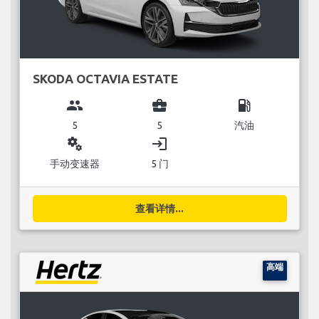
SKODA OCTAVIA ESTATE
group
business_center
local_gas_station
5
5
汽油
miscellaneous_services
login
手动变速器
5 门
查看详情...
高端