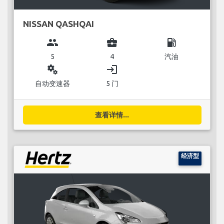
NISSAN QASHQAI
group
business_center
local_gas_station
5
4
汽油
miscellaneous_services
login
自动变速器
5 门
查看详情...
经济型