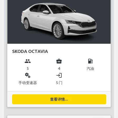
SKODA OCTAVIA
group
business_center
local_gas_station
5
4
汽油
miscellaneous_services
login
手动变速器
5 门
查看详情...