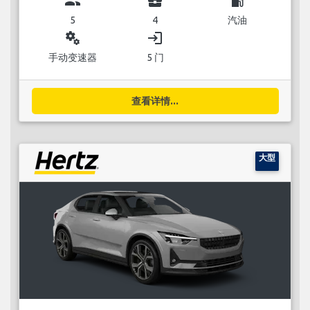
group
business_center
local_gas_station
5
4
汽油
miscellaneous_services
login
手动变速器
5 门
查看详情...
大型