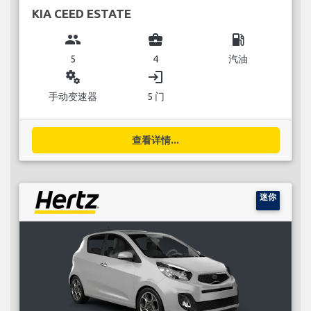
KIA CEED ESTATE
group
business_center
local_gas_station
5
4
汽油
miscellaneous_services
login
手动变速器
5 门
查看详情...
迷你