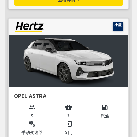
小型
OPEL ASTRA
group
business_center
local_gas_station
5
3
汽油
miscellaneous_services
login
手动变速器
5 门