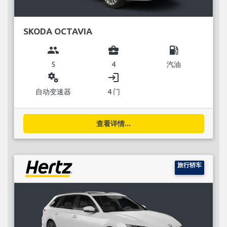
SKODA OCTAVIA
group
business_center
local_gas_station
5
4
汽油
miscellaneous_services
login
自动变速器
4 门
查看详情...
旅行轿车