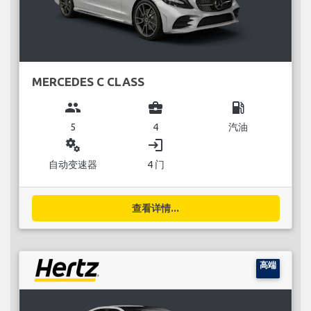
MERCEDES C CLASS
group
business_center
local_gas_station
5
4
汽油
miscellaneous_services
login
自动变速器
4 门
查看详情...
高端