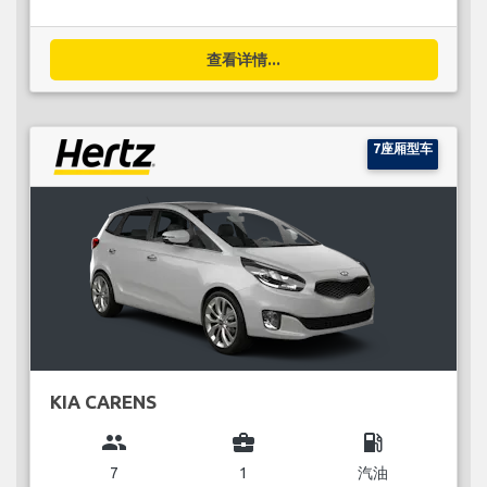
查看详情...
7座厢型车
KIA CARENS
group
business_center
local_gas_station
7
1
汽油