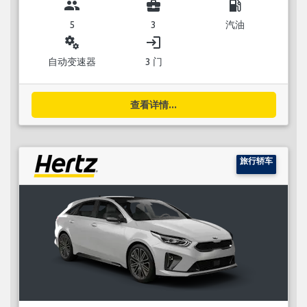
group
business_center
local_gas_station
5
3
汽油
miscellaneous_services
login
自动变速器
3 门
查看详情...
旅行轿车