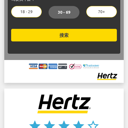
18 - 29
70+
30 - 69
搜索
star
star
star
star
star_border