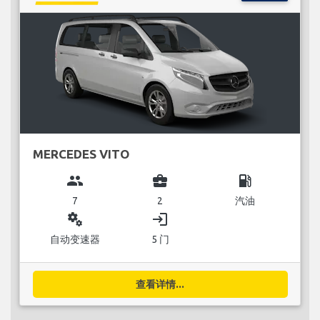
MERCEDES VITO
group
business_center
local_gas_station
7
2
汽油
miscellaneous_services
login
自动变速器
5 门
查看详情...