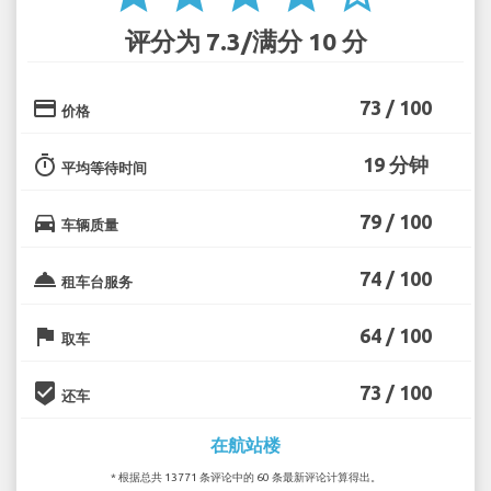
评分为 7.3/满分 10 分
credit_card
73 / 100
价格
timer
19 分钟
平均等待时间
directions_car
79 / 100
车辆质量
room_service
74 / 100
租车台服务
flag
64 / 100
取车
beenhere
73 / 100
还车
在航站楼
* 根据总共 13771 条评论中的 60 条最新评论计算得出。