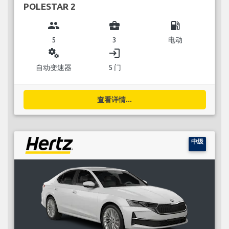
POLESTAR 2
group
business_center
local_gas_station
5
3
电动
miscellaneous_services
login
自动变速器
5 门
查看详情...
中级