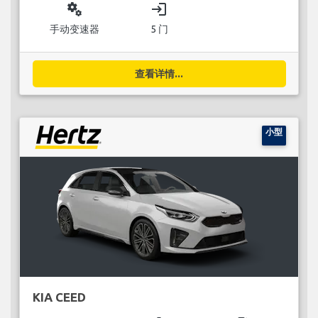
miscellaneous_services
login
手动变速器
5 门
查看详情...
小型
KIA CEED