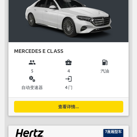
MERCEDES E CLASS
group
business_center
local_gas_station
5
4
汽油
miscellaneous_services
login
自动变速器
4 门
查看详情...
7座厢型车