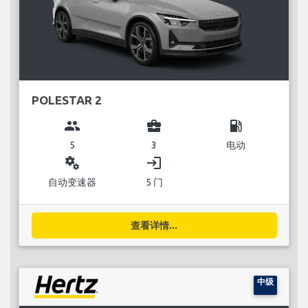
POLESTAR 2
group
business_center
local_gas_station
5
3
电动
miscellaneous_services
login
自动变速器
5 门
查看详情...
中级