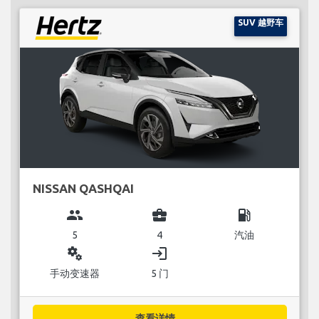
SUV 越野车
NISSAN QASHQAI
group
business_center
local_gas_station
5
4
汽油
miscellaneous_services
login
手动变速器
5 门
查看详情...