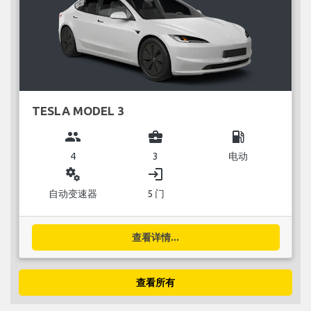
TESLA MODEL 3
group
business_center
local_gas_station
4
3
电动
miscellaneous_services
login
自动变速器
5 门
查看详情...
查看所有