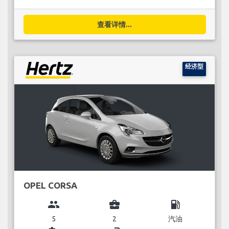
查看详情...
经济型
OPEL CORSA
group
business_center
local_gas_station
5
2
汽油