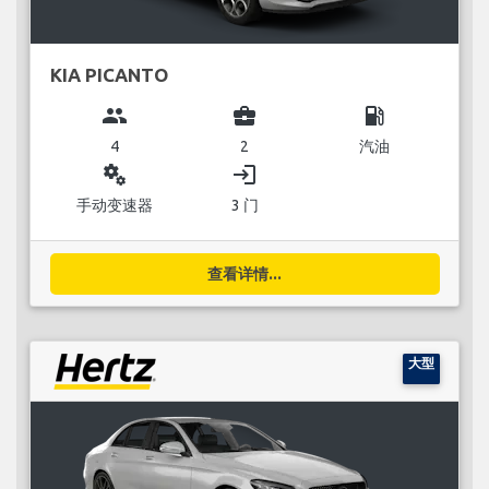
KIA PICANTO
group
business_center
local_gas_station
4
2
汽油
miscellaneous_services
login
手动变速器
3 门
查看详情...
大型