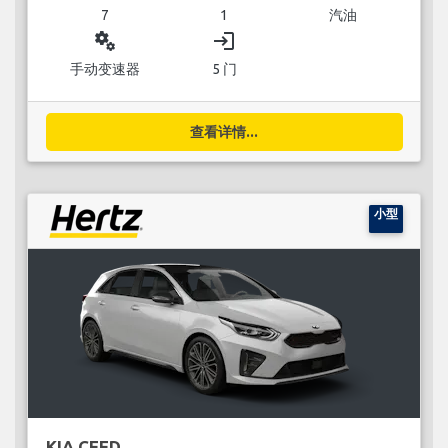
7
1
汽油
miscellaneous_services
login
手动变速器
5 门
查看详情...
小型
KIA CEED