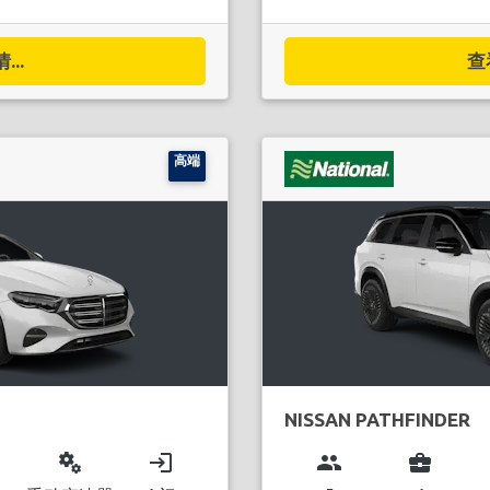
..
查
高端
NISSAN PATHFINDER
miscellaneous_services
login
group
business_center