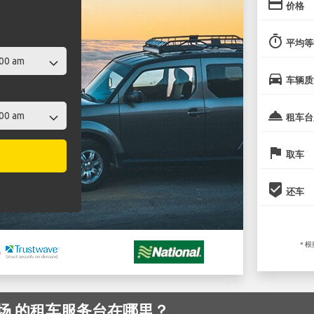
credit_card
价格
timer
平均等
directions_car
车辆质
room_service
租车台
flag
取车
beenhere
还车
* 
ck 机场 的租车服务台在哪里？