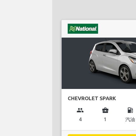
CHEVROLET SPARK
group
business_center
local_gas_station
4
1
汽油