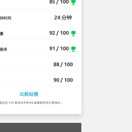
85 / 100
emoji_events
24 分钟
待时间
92 / 100
emoji_events
量
91 / 100
emoji_events
服务
88 / 100
90 / 100
出航站楼
根据总共 314 条评论中的 96 条最新评论计算得出。