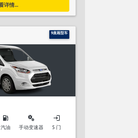
看详情...
9座厢型车
local_gas_station
miscellaneous_services
login
汽油
手动变速器
5 门