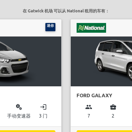
在 Gatwick 机场 可以从 National 租用的车有：
迷你
FORD GALAXY
miscellaneous_services
login
group
business_center
手动变速器
3 门
7
2