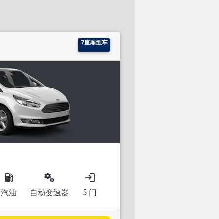
7座厢型车
local_gas_station
miscellaneous_services
login
汽油
自动变速器
5 门