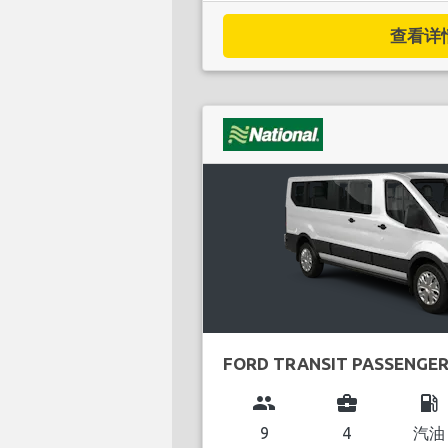
查看详情.
FORD TRANSIT PASSENGE
group
business_center
local_gas_station
9
4
汽油