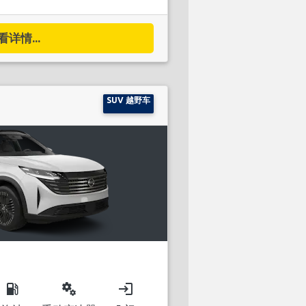
看详情...
SUV 越野车
local_gas_station
miscellaneous_services
login