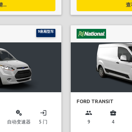
..
查
9座厢型车
FORD TRANSIT
miscellaneous_services
login
group
business_center
自动变速器
5 门
9
4