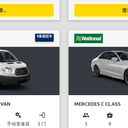
..
查
9座厢型车
RVAN
MERCEDES C CLASS
miscellaneous_services
login
group
business_center
手动变速器
5 门
5
4