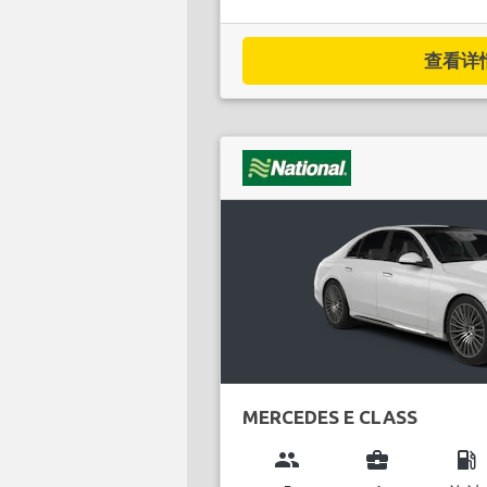
查看详情.
MERCEDES E CLASS
group
business_center
local_gas_station