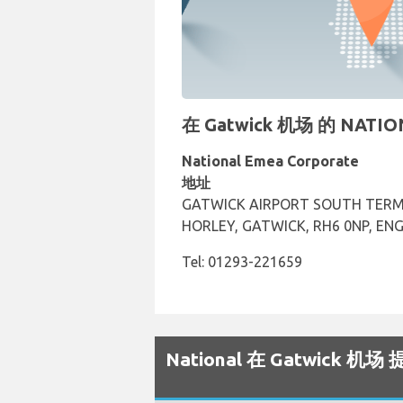
在 Gatwick 机场 的 NA
National Emea Corporate
地址
GATWICK AIRPORT SOUTH TERM
HORLEY, GATWICK, RH6 0NP, EN
Tel: 01293-221659
National 在 Gatwick