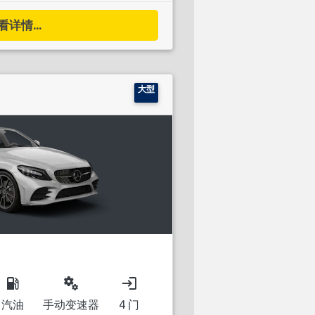
看详情...
大型
local_gas_station
miscellaneous_services
login
汽油
手动变速器
4 门