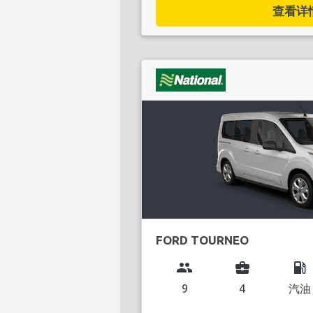
查看详情.
FORD TOURNEO
group
business_center
local_gas_station
9
4
汽油