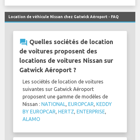
Location de véhicule Nissan chez Gatwick Aéroport - FAQ
question_answer
Quelles sociétés de location
de voitures proposent des
locations de voitures Nissan sur
Gatwick Aéroport ?
Les sociétés de location de voitures
suivantes sur Gatwick Aéroport
proposent une gamme de modèles de
Nissan :
NATIONAL
,
EUROPCAR
,
KEDDY
BY EUROPCAR
,
HERTZ
,
ENTERPRISE
,
ALAMO