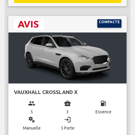
COMPACTE
VAUXHALL CROSSLAND X
group
business_center
local_gas_station
5
3
Essence
miscellaneous_services
login
Manuelle
5 Porte