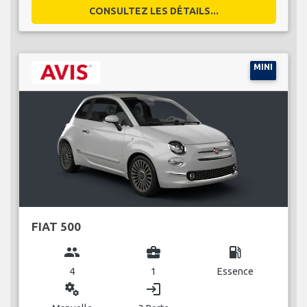
CONSULTEZ LES DÉTAILS...
MINI
FIAT 500
group
business_center
local_gas_station
4
1
Essence
miscellaneous_services
login