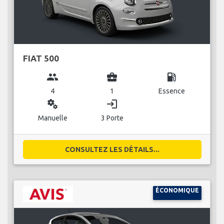
FIAT 500
group
business_center
local_gas_station
4
1
Essence
miscellaneous_services
login
Manuelle
3 Porte
CONSULTEZ LES DÉTAILS...
ÉCONOMIQUE