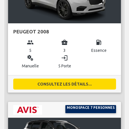
PEUGEOT 2008
group
business_center
local_gas_station
5
3
Essence
miscellaneous_services
login
Manuelle
5 Porte
CONSULTEZ LES DÉTAILS...
MONOSPACE 7 PERSONNES