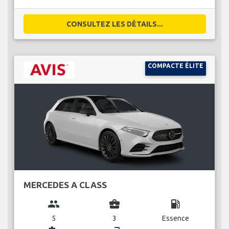
CONSULTEZ LES DÉTAILS...
COMPACTE ÉLITE
MERCEDES A CLASS
group
business_center
local_gas_station
5
3
Essence