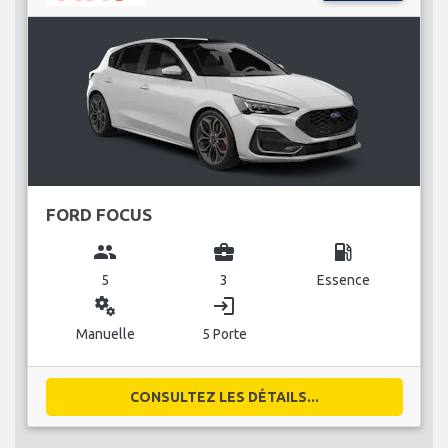
FORD FOCUS
group
business_center
local_gas_station
5
3
Essence
miscellaneous_services
login
Manuelle
5 Porte
CONSULTEZ LES DÉTAILS...