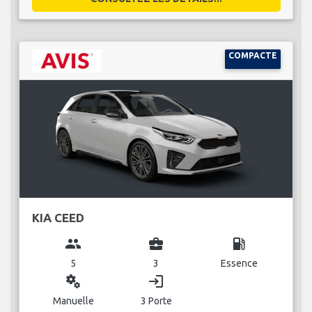
COMPACTE
KIA CEED
group
business_center
local_gas_station
5
3
Essence
miscellaneous_services
login
Manuelle
3 Porte