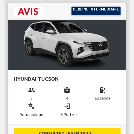
BERLINE INTERMÉDIAIRE
HYUNDAI TUCSON
group
business_center
local_gas_station
5
4
Essence
miscellaneous_services
login
Automatique
5 Porte
CONSULTEZ LES DÉTAILS...