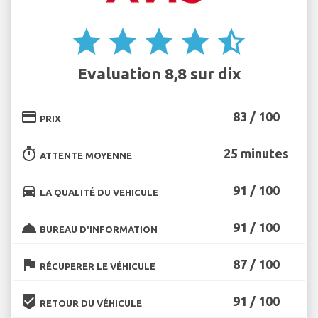
star
star
star
star
star_half
Evaluation 8,8 sur dix
credit_card
83 / 100
PRIX
timer
25 minutes
ATTENTE MOYENNE
directions_car
91 / 100
LA QUALITÉ DU VEHICULE
room_service
91 / 100
BUREAU D'INFORMATION
flag
87 / 100
RÉCUPERER LE VÉHICULE
beenhere
91 / 100
RETOUR DU VÉHICULE