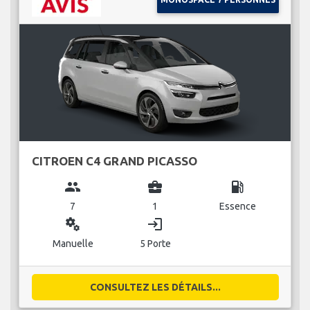
CITROEN C4 GRAND PICASSO
group
business_center
local_gas_station
7
1
Essence
miscellaneous_services
login
Manuelle
5 Porte
CONSULTEZ LES DÉTAILS...