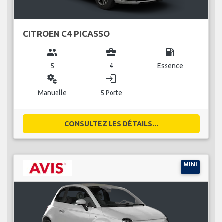
CITROEN C4 PICASSO
group
business_center
local_gas_station
5
4
Essence
miscellaneous_services
login
Manuelle
5 Porte
CONSULTEZ LES DÉTAILS...
MINI