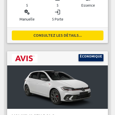
5
5
Essence
miscellaneous_services
login
Manuelle
5 Porte
CONSULTEZ LES DÉTAILS...
ÉCONOMIQUE