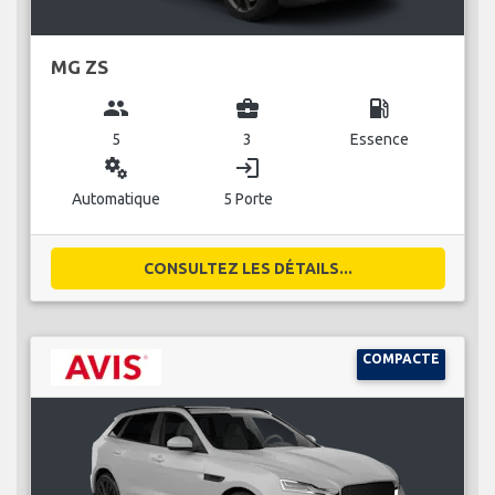
MG ZS
group
business_center
local_gas_station
5
3
Essence
miscellaneous_services
login
Automatique
5 Porte
CONSULTEZ LES DÉTAILS...
COMPACTE