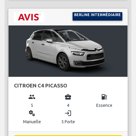
BERLINE INTERMÉDIAIRE
CITROEN C4 PICASSO
group
business_center
local_gas_station
5
4
Essence
miscellaneous_services
login
Manuelle
5 Porte