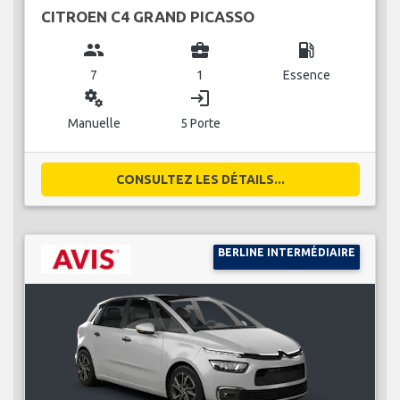
CITROEN C4 GRAND PICASSO
group
business_center
local_gas_station
7
1
Essence
miscellaneous_services
login
Manuelle
5 Porte
CONSULTEZ LES DÉTAILS...
BERLINE INTERMÉDIAIRE