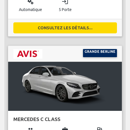
miscellaneous_services
login
Automatique
5 Porte
CONSULTEZ LES DÉTAILS...
GRANDE BERLINE
MERCEDES C CLASS
group
business_center
local_gas_station