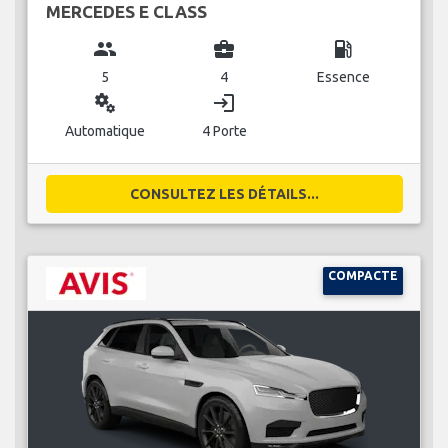
MERCEDES E CLASS
group
business_center
local_gas_station
5
4
Essence
miscellaneous_services
login
Automatique
4 Porte
CONSULTEZ LES DÉTAILS...
COMPACTE