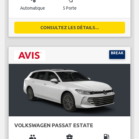
Automatique
5 Porte
CONSULTEZ LES DÉTAILS...
BREAK
VOLKSWAGEN PASSAT ESTATE
group
business_center
local_gas_station