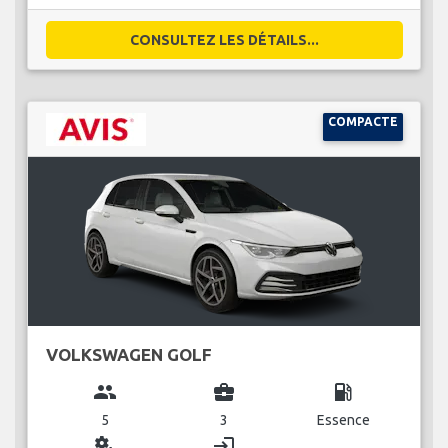
CONSULTEZ LES DÉTAILS...
COMPACTE
VOLKSWAGEN GOLF
group
business_center
local_gas_station
5
3
Essence
miscellaneous_services
login