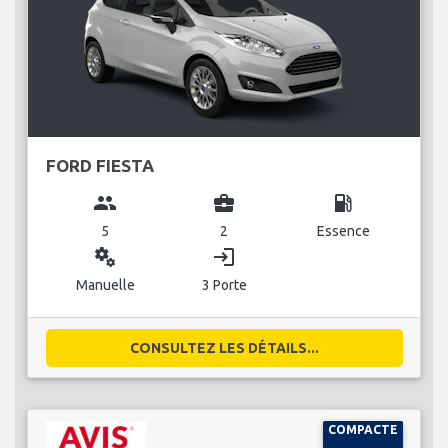
FORD FIESTA
group
business_center
local_gas_station
5
2
Essence
miscellaneous_services
login
Manuelle
3 Porte
CONSULTEZ LES DÉTAILS...
COMPACTE