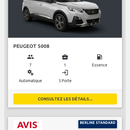
PEUGEOT 5008
group
business_center
local_gas_station
7
1
Essence
miscellaneous_services
login
Automatique
5 Porte
CONSULTEZ LES DÉTAILS...
BERLINE STANDARD