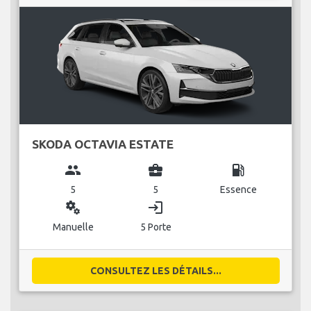
SKODA OCTAVIA ESTATE
group
business_center
local_gas_station
5
5
Essence
miscellaneous_services
login
Manuelle
5 Porte
CONSULTEZ LES DÉTAILS...