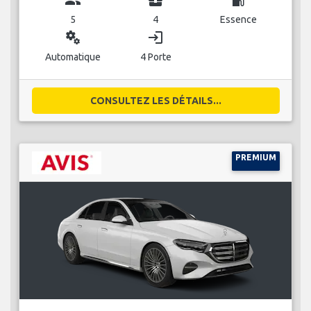
5
4
Essence
miscellaneous_services
login
Automatique
4 Porte
CONSULTEZ LES DÉTAILS...
PREMIUM