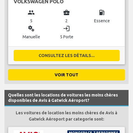
VOLKSWAGEN POLO
group
business_center
local_gas_station
5
2
Essence
miscellaneous_services
login
Manuelle
5 Porte
CONSULTEZ LES DÉTAILS...
VOIR TOUT
Quelles sont les locations de voitures les moins chères
disponibles de Avis à Gatwick Aéroport?
Les voitures de location les moins chères de Avis à
Gatwick Aéroport par categorie sont:
MONOSPACE 7 PERSONNES