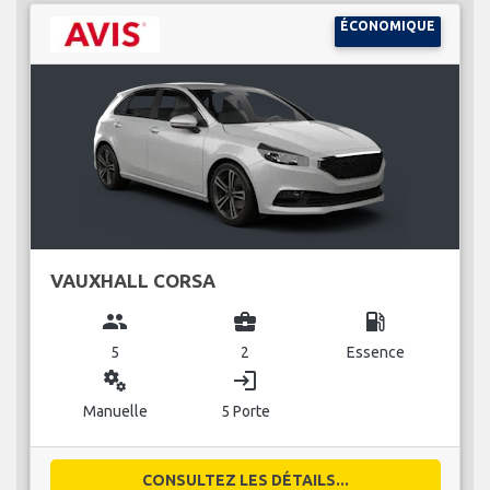
ÉCONOMIQUE
VAUXHALL CORSA
group
business_center
local_gas_station
5
2
Essence
miscellaneous_services
login
Manuelle
5 Porte
CONSULTEZ LES DÉTAILS...