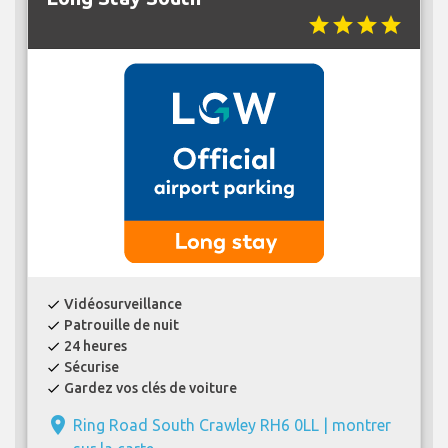
star
star
star
star
Vidéosurveillance
check
Patrouille de nuit
check
24 heures
check
Sécurise
check
Gardez vos clés de voiture
check
place
Ring Road South Crawley RH6 0LL |
montrer