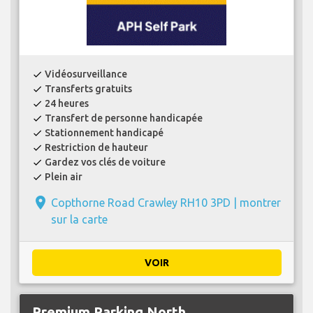
Vidéosurveillance
check
Transferts gratuits
check
24 heures
check
Transfert de personne handicapée
check
Stationnement handicapé
check
Restriction de hauteur
check
Gardez vos clés de voiture
check
Plein air
check
place
Copthorne Road Crawley RH10 3PD |
montrer
sur la carte
VOIR
Premium Parking North