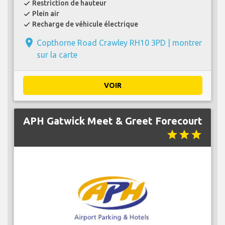
Restriction de hauteur
check
Plein air
check
Recharge de véhicule électrique
check
place
Copthorne Road Crawley RH10 3PD |
montrer
sur la carte
VOIR
APH Gatwick Meet & Greet Forecourt
star
star
star