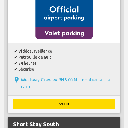
Vidéosurveillance
check
Patrouille de nuit
check
24 heures
check
Sécurise
check
place
Westway Crawley RH6 0NN |
montrer sur la
carte
VOIR
Short Stay South