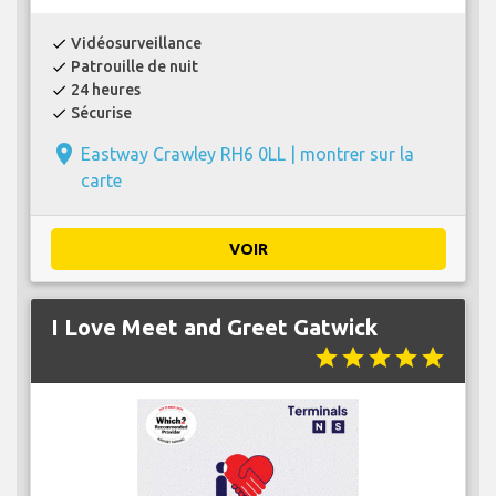
Vidéosurveillance
check
Patrouille de nuit
check
24 heures
check
Sécurise
check
place
Eastway Crawley RH6 0LL |
montrer sur la
carte
VOIR
I Love Meet and Greet Gatwick
star
star
star
star
star