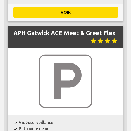
VOIR
APH Gatwick ACE Meet & Greet Flex
star
star
star
star
Vidéosurveillance
check
Patrouille de nuit
check