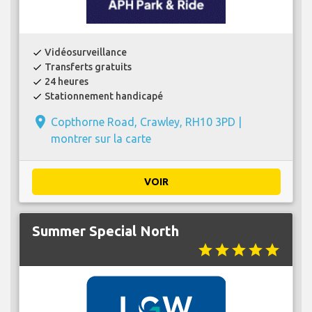
Vidéosurveillance
check
Transferts gratuits
check
24 heures
check
Stationnement handicapé
check
place
Copthorne Road, Crawley, RH10 3PD |
montrer sur la carte
VOIR
Summer Special North
star
star
star
star
star