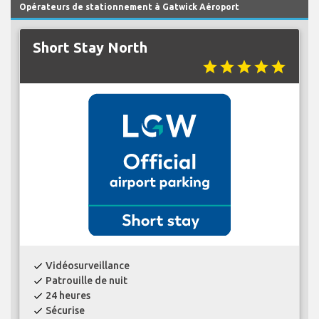
Opérateurs de stationnement à Gatwick Aéroport
Short Stay North
star
star
star
star
star
Vidéosurveillance
check
Patrouille de nuit
check
24 heures
check
Sécurise
check