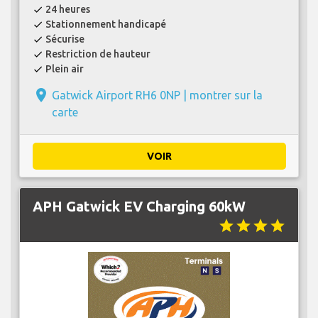
24 heures
check
Stationnement handicapé
check
Sécurise
check
Restriction de hauteur
check
Plein air
check
place
Gatwick Airport RH6 0NP |
montrer sur la
carte
VOIR
APH Gatwick EV Charging 60kW
star
star
star
star