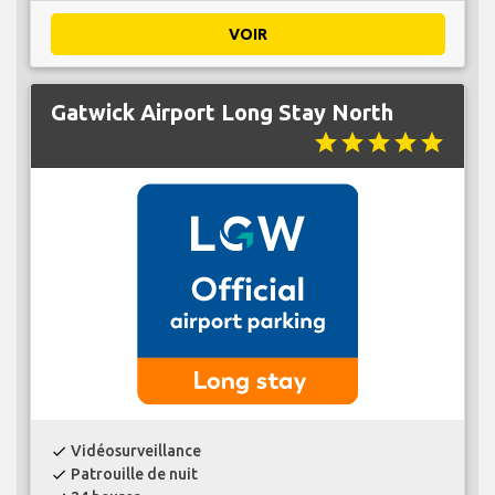
VOIR
Gatwick Airport Long Stay North
star
star
star
star
star
Vidéosurveillance
check
Patrouille de nuit
check