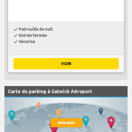
Patrouille de nuit
check
Entrée fermée
check
Sécurise
check
VOIR
Carte du parking à Gatwick Aéroport