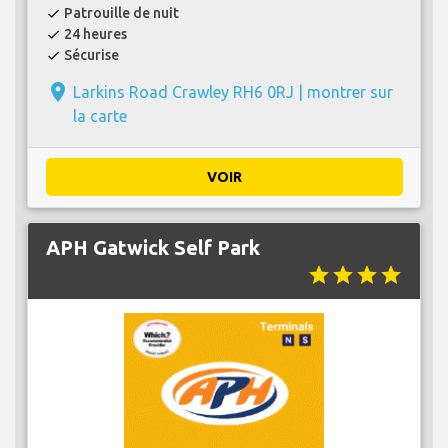
Patrouille de nuit
check
24 heures
check
Sécurise
check
place
Larkins Road Crawley RH6 0RJ |
montrer sur
la carte
VOIR
APH Gatwick Self Park
star
star
star
star