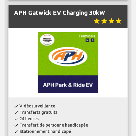
APH Gatwick EV Charging 30kW
star
star
star
star
Vidéosurveillance
check
Transferts gratuits
check
24 heures
check
Transfert de personne handicapée
check
Stationnement handicapé
check