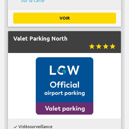
sur la carte
VOIR
Valet Parking North
star
star
star
star
Vidéosurveillance
check