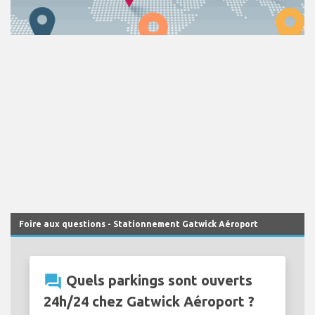
Foire aux questions - Stationnement Gatwick Aéroport
question_answer
Quels parkings sont ouverts
24h/24 chez Gatwick Aéroport ?