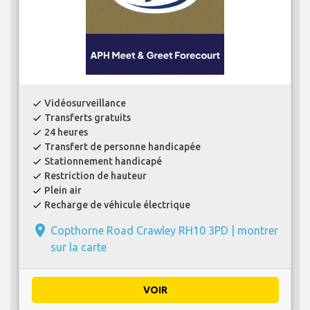
Vidéosurveillance
check
Transferts gratuits
check
24 heures
check
Transfert de personne handicapée
check
Stationnement handicapé
check
Restriction de hauteur
check
Plein air
check
Recharge de véhicule électrique
check
place
Copthorne Road Crawley RH10 3PD |
montrer
sur la carte
VOIR