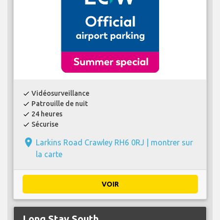
Vidéosurveillance
check
Patrouille de nuit
check
24 heures
check
Sécurise
check
place
Larkins Road Crawley RH6 0RJ |
montrer sur
la carte
VOIR
Long Stay South