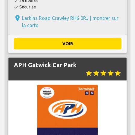
24 heures
check
Sécurise
check
place
Larkins Road Crawley RH6 0RJ |
montrer sur
la carte
VOIR
APH Gatwick Car Park
star
star
star
star
star